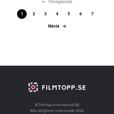
Föregående
1
2
3
4
5
6
7
Nästa
© Filmtopp International AB
Alla rättigheter reserverade 2026