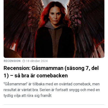
RECENSION
18 oktober 2024
Recension: Gåsmamman (säsong 7, del
1) – så bra är comebacken
"Gåsmamman" är tillbaka med en oväntad comeback, men
resultat är väntat bra. Serien är fortsatt snygg och med en
tydlig vilja att röra sig framåt.