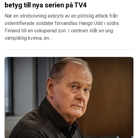
betyg till nya serien på TV4
När en stridsövning avbryts av en plötslig attack från
oidentifierade soldater förvandlas Hangö Udd i södra
Finland till en ockuperad zon. I centrum står en ung
värnpliktig kvinna, en…