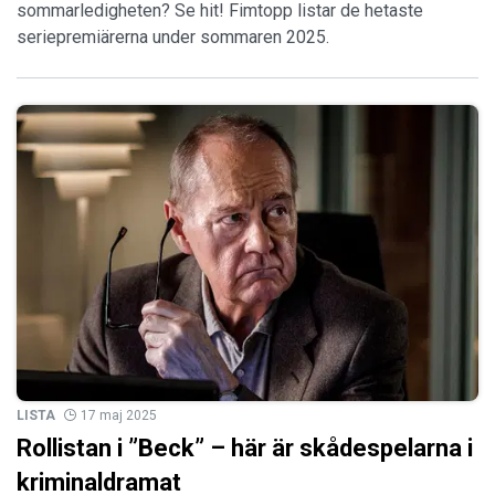
sommarledigheten? Se hit! Fimtopp listar de hetaste
seriepremiärerna under sommaren 2025.
LISTA
17 maj 2025
Rollistan i ”Beck” – här är skådespelarna i
kriminaldramat