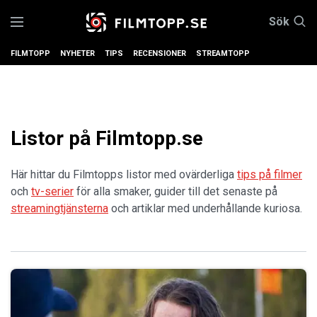
Sök
FILMTOPP
NYHETER
TIPS
RECENSIONER
STREAMTOPP
Listor på Filmtopp.se
Här hittar du Filmtopps listor med ovärderliga
tips på filmer
och
tv-serier
för alla smaker, guider till det senaste på
streamingtjänsterna
och artiklar med underhållande kuriosa.