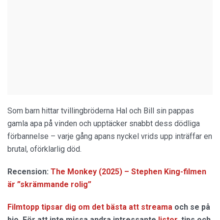
Som barn hittar tvillingbröderna Hal och Bill sin pappas
gamla apa på vinden och upptäcker snabbt dess dödliga
förbannelse – varje gång apans nyckel vrids upp inträffar en
brutal, oförklarlig död.
Recension:
The Monkey (2025) – Stephen King-filmen
är ”skrämmande rolig”
Filmtopp tipsar dig om det bästa att streama
och se på
bio. För att inte missa andra intressante
listor
, tips och