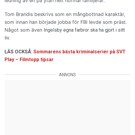
ledning av en på ytan helt normal familjefar.
Tom Brandis beskrivs som en mångbottnad karaktär,
som innan han började jobba för FBI levde som präst.
Något som även
Ingelsby egna farbror ska ha gjort i sitt
liv.
LÄS OCKSÅ:
Sommarens bästa kriminalserier på SVT
Play – Filmtopp tipsar
ANNONS