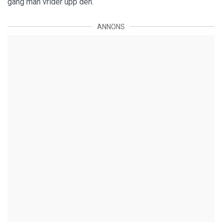
gång man vrider upp den.
ANNONS