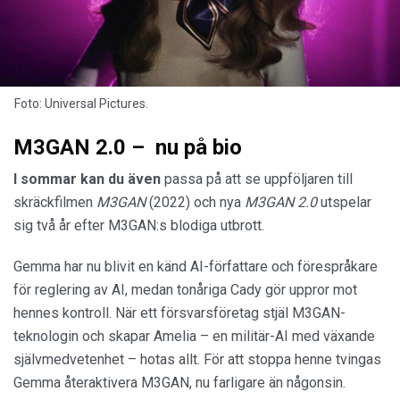
Foto: Universal Pictures.
M3GAN 2.0 – nu på bio
I sommar kan du även
passa på att se uppföljaren till
skräckfilmen
M3GAN
(2022) och nya
M3GAN 2.0
utspelar
sig två år efter M3GAN:s blodiga utbrott.
Gemma har nu blivit en känd AI-författare och förespråkare
för reglering av AI, medan tonåriga Cady gör uppror mot
hennes kontroll. När ett försvarsföretag stjäl M3GAN-
teknologin och skapar Amelia – en militär-AI med växande
självmedvetenhet – hotas allt. För att stoppa henne tvingas
Gemma återaktivera M3GAN, nu farligare än någonsin.