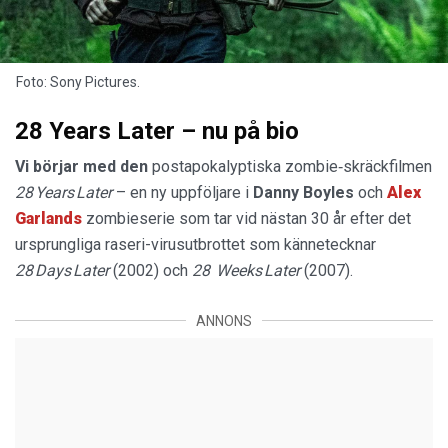
Foto: Sony Pictures.
28 Years Later – nu på bio
Vi börjar med den
postapokalyptiska zombie‑skräckfilmen
28 Years Later
– en ny uppföljare i
Danny
Boyles
och
Alex
Garlands
zombieserie som tar vid nästan 30 år efter det
ursprungliga raseri-virusutbrottet som kännetecknar
28 Days Later
(2002) och
28 Weeks Later
(2007).
ANNONS