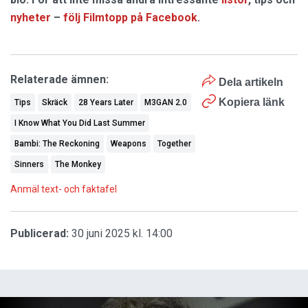
nyheter
–
följ Filmtopp på Facebook
.
Relaterade ämnen:
Dela artikeln
Kopiera länk
Tips
Skräck
28 Years Later
M3GAN 2.0
I Know What You Did Last Summer
Bambi: The Reckoning
Weapons
Together
Sinners
The Monkey
Anmäl text- och faktafel
Publicerad:
30 juni 2025 kl. 14:00