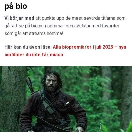
på bio
Vi börjar med
att punkta upp de mest sevärda titlarna som
går att se på bio nu i sommar, och avslutar med favoriter
som går att streama hemma!
Här kan du även läsa:
Alla biopremiärer i juli 2025 – nya
biofilmer du inte får missa