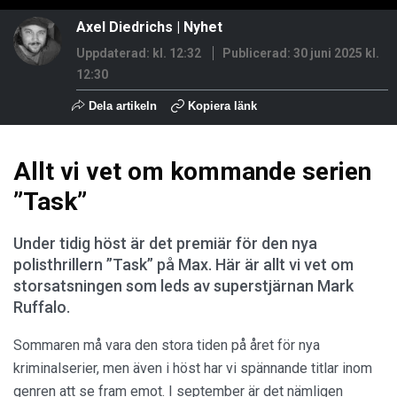
Axel Diedrichs
|
Nyhet
Uppdaterad: kl. 12:32
Publicerad:
30 juni 2025 kl.
12:30
Dela artikeln
Kopiera länk
Allt vi vet om kommande serien
”Task”
Under tidig höst är det premiär för den nya
polisthrillern ”Task” på Max. Här är allt vi vet om
storsatsningen som leds av superstjärnan Mark
Ruffalo.
Sommaren må vara den stora tiden på året för nya
kriminalserier, men även i höst har vi spännande titlar inom
genren att se fram emot. I september är det nämligen