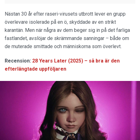
Nästan 30 år efter raseri-virusets utbrott lever en grupp
överlevare isolerade på en ö, skyddade av en strikt
karantän. Men när några av dem beger sig in på det farliga
fastlandet, avslöjar de skrämmande sanningar – både om
de muterade smittade och människorna som överlevt.
Recension:
28 Years Later (2025) – så bra är den
efterlängtade uppföljaren