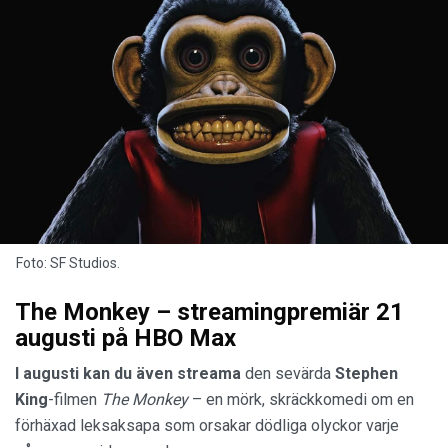
Foto: SF Studios.
The Monkey – streamingpremiär 21
augusti på HBO Max
I augusti kan du även streama
den sevärda
Stephen
King
-filmen
The Monkey
– en mörk, skräckkomedi om en
förhäxad leksaksapa som orsakar dödliga olyckor varje