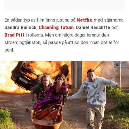
En sådan typ av film finns just nu på
Netflix
, med stjärnorna
Sandra Bullock
,
Channing Tatum
,
Daniel Radcliffe
och
Brad Pitt
i rollerna. Men om några dagar lämnar den
streamingtjänsten, så passa på att se den innan det är för
sent.