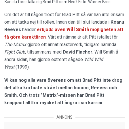
Kan du föreställa dig Brad Pitt som Neo? Foto: Warner Bros.
Om det är till någon tröst för Brad Pitt så var han inte ensam
om att tacka nej till rollen. Innan den till slut landade i
Keanu
Reeves
händer
erbjöds även
Will
Smith
möjligheten att
få göra karaktären
. Värt att nämna är att Pitt istället för
The Matrix
gjorde ett annat mästerverk, tidigare nämnda
Fight Club
, tillsammans med
David
Fincher
. Will Smith å
andra sidan, han gjorde extremt sågade
Wild Wild
West
(1999).
Vi kan nog alla vara överens om att Brad Pitt inte drog
det allra kortaste strået mellan honom, Reeves och
Smith. Och trots "Matrix"-missen har Brad Pitt
knappast alltför mycket att ångra i sin karriär.
ANNONS