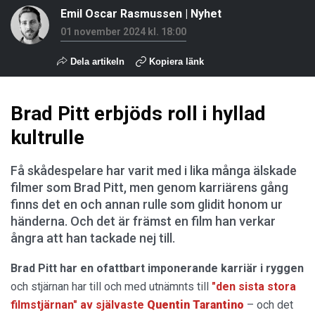
Emil Oscar Rasmussen
|
Nyhet
01 november 2024 kl. 18:00
Dela artikeln
Kopiera länk
Brad Pitt erbjöds roll i hyllad
kultrulle
Få skådespelare har varit med i lika många älskade
filmer som Brad Pitt, men genom karriärens gång
finns det en och annan rulle som glidit honom ur
händerna. Och det är främst en film han verkar
ångra att han tackade nej till.
Brad Pitt har en ofattbart imponerande karriär i ryggen
och stjärnan har till och med utnämnts till
"den sista stora
filmstjärnan" av självaste
Quentin
Tarantino
– och det