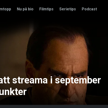
amtopp
Nu på bio
Filmtips
Serietips
Podcast
 att streama i september
unkter