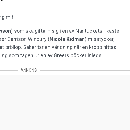
g m.fl.
wson
) som ska gifta in sig i en av Nantuckets rikaste
eer Garrison Winbury (
Nicole
Kidman
) misstycker,
t bröllop. Saker tar en vändning när en kropp hittas
ing som tagen ur en av Greers böcker inleds.
ANNONS