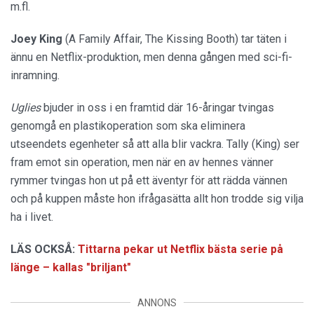
m.fl.
Joey King
(A Family Affair, The Kissing Booth) tar täten i
ännu en Netflix-produktion, men denna gången med sci-fi-
inramning.
Uglies
bjuder in oss i en framtid där 16-åringar tvingas
genomgå en plastikoperation som ska eliminera
utseendets egenheter så att alla blir vackra. Tally (King) ser
fram emot sin operation, men när en av hennes vänner
rymmer tvingas hon ut på ett äventyr för att rädda vännen
och på kuppen måste hon ifrågasätta allt hon trodde sig vilja
ha i livet.
LÄS OCKSÅ:
Tittarna pekar ut Netflix bästa serie på
länge – kallas "briljant"
ANNONS