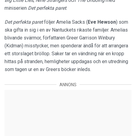
Big Little Lies
,
Nine Strangers
och
The Undoing
med
miniserien
Det perfekta paret
.
Det perfekta paret
följer Amelia Sacks (
Eve Hewson
) som
ska gifta in sig i en av Nantuckets rikaste familjer. Amelias
blivande svärmor, författaren Greer Garrison Winbury
(Kidman) misstycker, men spenderar ändå för att arrangera
ett storslaget bröllop. Saker tar en vändning när en kropp
hittas på stranden, hemligheter uppdagas och en utredning
som tagen ur en av Greers böcker inleds.
ANNONS