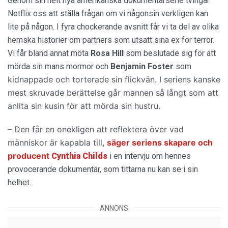
Genom sin helt nya amerikanska dokumentärserie tvingar
Netflix oss att ställa frågan om vi någonsin verkligen kan
lite på någon. I fyra chockerande avsnitt får vi ta del av olika
hemska historier om partners som utsatt sina ex för terror.
Vi får bland annat möta
Rosa
Hill
som beslutade sig för att
mörda sin mans mormor och
Benjamin
Foster
som
kidnappade och torterade sin flickvän. I seriens kanske
mest skruvade berättelse går mannen så långt som att
anlita sin kusin för att mörda sin hustru.
– Den får en onekligen att reflektera över vad
människor är kapabla till,
säger seriens skapare och
producent
Cynthia
Childs
i en intervju om hennes
provocerande dokumentär, som tittarna nu kan se i sin
helhet.
ANNONS