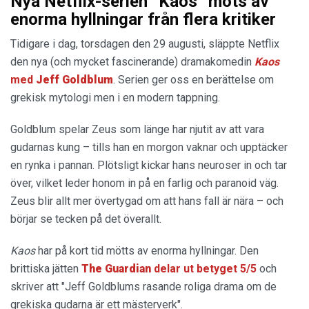
Nya Netflix-serien ”Kaos” möts av
enorma hyllningar från flera kritiker
Tidigare i dag, torsdagen den 29 augusti, släppte Netflix
den nya (och mycket fascinerande) dramakomedin
Kaos
med
Jeff
Goldblum
. Serien ger oss en berättelse om
grekisk mytologi men i en modern tappning.
Goldblum spelar Zeus som länge har njutit av att vara
gudarnas kung – tills han en morgon vaknar och upptäcker
en rynka i pannan. Plötsligt kickar hans neuroser in och tar
över, vilket leder honom in på en farlig och paranoid väg.
Zeus blir allt mer övertygad om att hans fall är nära – och
börjar se tecken på det överallt.
Kaos
har på kort tid mötts av enorma hyllningar. Den
brittiska jätten
The Guardian
delar ut betyget 5/5
och
skriver att "Jeff Goldblums rasande roliga drama om de
grekiska gudarna är ett mästerverk".