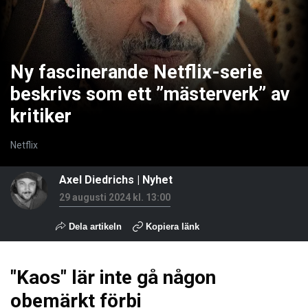
Ny fascinerande Netflix-serie
beskrivs som ett ”mästerverk” av
kritiker
Netflix
Axel Diedrichs
|
Nyhet
29 augusti 2024 kl. 13:00
Dela artikeln
Kopiera länk
"Kaos" lär inte gå någon
obemärkt förbi