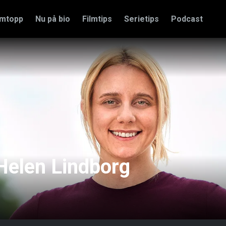
amtopp
Nu på bio
Filmtips
Serietips
Podcast
Helen Lindborg