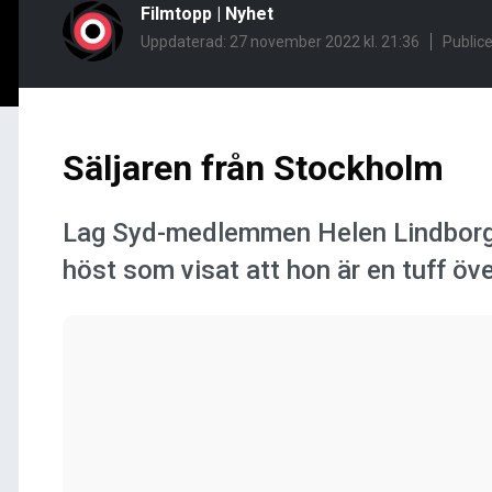
Filmtopp
|
Nyhet
Uppdaterad: 27 november 2022 kl. 21:36
Public
Säljaren från Stockholm
Lag Syd-medlemmen Helen Lindborg ä
höst som visat att hon är en tuff öve