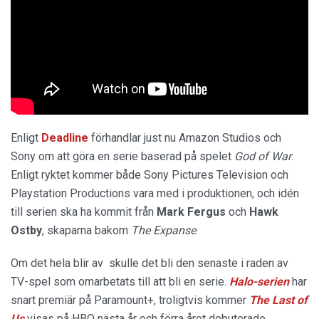
Enligt
Deadline
förhandlar just nu Amazon Studios och
Sony om att göra en serie baserad på spelet
God of War
.
Enligt ryktet kommer både Sony Pictures Television och
Playstation Productions vara med i produktionen, och idén
till serien ska ha kommit från
Mark Fergus
och
Hawk
Ostby
, skaparna bakom
The Expanse
.
Om det hela blir av skulle det bli den senaste i raden av
TV-spel som omarbetats till att bli en serie.
Halo-serien
har
snart premiär på Paramount+, troligtvis kommer
The Last of
Us
visas på HBO nästa år och förra året debuterade