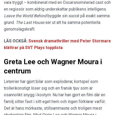
vara tryggt – kombinerat med en Oscarsnominerad cast och
en regissör som aldrig underskattar publikens intelligens.
Leave the World Behind
byggde sin succé på exakt samma
grund.
The Last House
ser ut att ha samma potentiella
genomslagskraft.
LÄS OCKSÅ:
Svensk dramathriller med Peter Stormare
klättrar på SVT Plays topplista
Greta Lee och Wagner Moura i
centrum
Leterrier har gjort bilar som exploderar, kortspel som
trollerikonstigt löser sig och en fransk tjuv som är
osannolikt snygg i kostym. Nu har han gjort en film där en
familj sitter fast i sitt eget hem och ingen förklarar varför.
Det är hans mörkaste, stillsammaste och troligen mest
obehagliga film. Med Greta Lee och Wagner Moura i