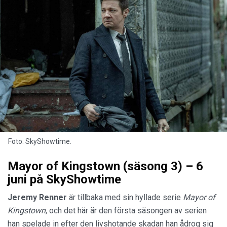
Foto: SkyShowtime.
Mayor of Kingstown (säsong 3) – 6
juni på SkyShowtime
Jeremy Renner
är tillbaka med sin hyllade serie
Mayor of
Kingstown
, och det här är den första säsongen av serien
han spelade in efter den livshotande skadan han ådrog sig