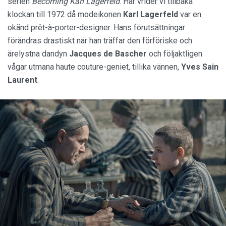
serien
Becoming Karl Lagerfeld
. Här vrider vi tillbaka
klockan till 1972 då modeikonen
Karl Lagerfeld
var en
okänd prêt-à-porter-designer. Hans förutsättningar
förändras drastiskt när han träffar den förföriske och
ärelystna dandyn
Jacques de Bascher
och följaktligen
vågar utmana haute couture-geniet, tillika vännen,
Yves Sain
Laurent
.