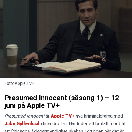
Foto: Apple TV+
Presumed Innocent (säsong 1) – 12
juni på Apple TV+
Presumed Innocent
är
Apple TV+
nya kriminaldrama med
Jake Gyllenhaal
i huvudrollen. Här leder ett brutalt mord till
att Chicagos åklagarmyndighet skakas i grunden när det är