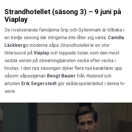
Strandhotellet (säsong 3) – 9 juni på
Viaplay
De rivaliserande familjerna Grip och Gyllenmark är tillbaka i
en tredje säsong där intrigerna inte låter sig vänta.
Camilla
Läckberg
s moderna såpa
Strandhotellet
är en stor
tittarsuccé på
Viaplay
och toppade listan som den mest
sedda serien på streamingtjänsten vecka efter vecka i
höstas. I den nya säsongen dyker flera nya karaktärer upp
såsom såpastjärnan
Bengt Bauler
från
Rederiet
och
artisten
Erik Segerstedt
gör skådespelardebut i denna tv-
serie.