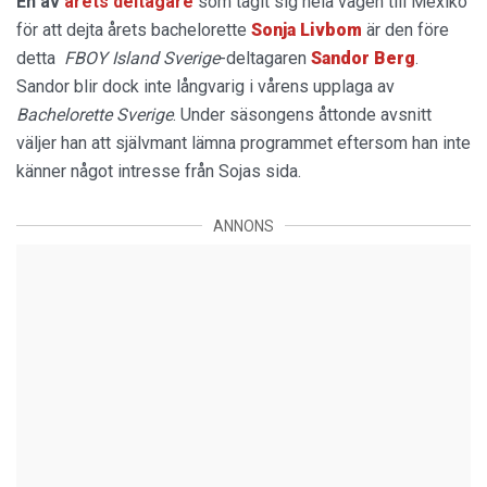
En av
årets deltagare
som tagit sig hela vägen till Mexiko
för att dejta årets bachelorette
Sonja Livbom
är den före
detta
FBOY Island Sverige
-deltagaren
Sandor
Berg
.
Sandor blir dock inte långvarig i vårens upplaga av
Bachelorette Sverige
. Under säsongens åttonde avsnitt
väljer han att självmant lämna programmet eftersom han inte
känner något intresse från Sojas sida.
ANNONS