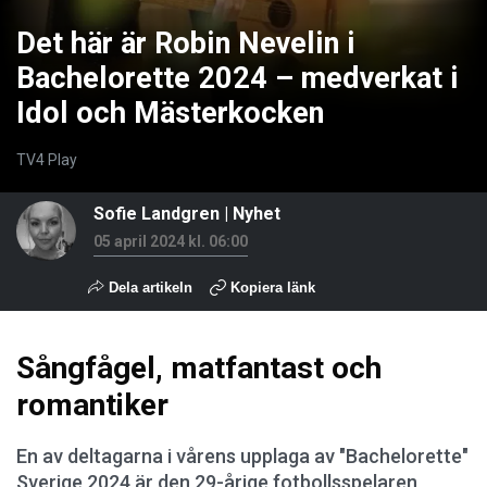
Det här är Robin Nevelin i
Bachelorette 2024 – medverkat i
Idol och Mästerkocken
TV4 Play
Sofie Landgren
|
Nyhet
05 april 2024 kl. 06:00
Dela artikeln
Kopiera länk
Sångfågel, matfantast och
romantiker
En av deltagarna i vårens upplaga av "Bachelorette"
Sverige 2024 är den 29-årige fotbollsspelaren