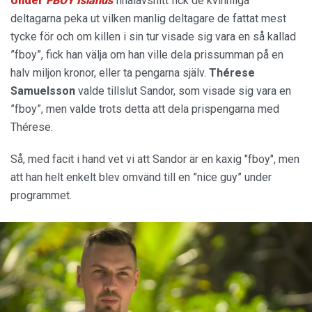
Under
FBOY Islands
finalavsnitt fick de kvinnliga
deltagarna peka ut vilken manlig deltagare de fattat mest
tycke för och om killen i sin tur visade sig vara en så kallad
”fboy”, fick han välja om han ville dela prissumman på en
halv miljon kronor, eller ta pengarna själv.
Thérese
Samuelsson
valde tillslut Sandor, som visade sig vara en
”fboy”, men valde trots detta att dela prispengarna med
Thérese.
Så, med facit i hand vet vi att Sandor är en kaxig "fboy", men
att han helt enkelt blev omvänd till en ”nice guy” under
programmet.