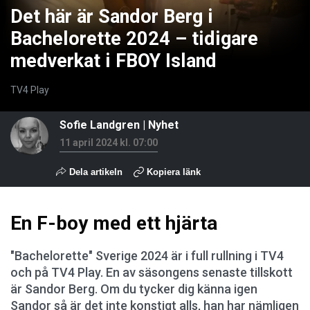
Det här är Sandor Berg i
Bachelorette 2024 – tidigare
medverkat i FBOY Island
TV4 Play
Sofie Landgren
|
Nyhet
11 april 2024 kl. 07:00
Dela artikeln
Kopiera länk
En F-boy med ett hjärta
"Bachelorette" Sverige 2024 är i full rullning i TV4
och på TV4 Play. En av säsongens senaste tillskott
är Sandor Berg. Om du tycker dig känna igen
Sandor så är det inte konstigt alls, han har nämligen