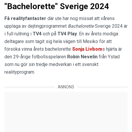
"Bachelorette" Sverige 2024
Få realityfantaster
där ute har nog missat att vårens
upplaga av dejtingprogrammet
Bachelorette
Sverige 2024 är
i full rullning i
TV4
och på
TV4 Play
. En av årets modiga
deltagare som tagit sig hela vägen till Mexiko för att
försöka vinna årets bachelorette
Sonja
Livbom
s hjärta är
den 29-årige fotbollsspelaren
Robin
Nevelin
från Ystad
som nu gör sin tredje medverkan i ett svenskt
realityprogram.
ANNONS