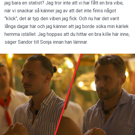
jag bara en statist? Jag tror inte att vi har fått en bra vibe,
när vi snackar så känner jag av att det inte finns något
"klick", det är typ den viben jag fick. Och nu har det varit
långa dagar här och jag känner att jag borde söka min kärlek
hemma istället. Jag hoppas att du hittar en bra kille här inne,
säger Sandor till Sonja innan han lämnar.