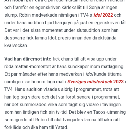
och framför en egenskriven kärlekslåt till Sonja är ingen
slump. Robin medverkade nämligen i TV4:s
Idol
2022
och
under hans audition bjöd han juryn på just en egenskriven låt.
Det var i det sista momentet under slutaudition som han
dessvärre fick lämna Idol, precis innan den direktsända
kvalveckan.
Vad han däremot inte
fick chans till att visa upp under
röda mattan-momentet är hans kunskaper inom matlagning.
Ett par månader efter hans medverkan i
Idol
kunde tittarna
nämligen se honom laga mat i
Sveriges
mästerkock
2023
i
TV4. Hans audition visades aldrig i programmet, trots att
han tog sig vidare och det var först senare i programmet,
när det summerades vilka som tagit sig vidare i tävlingen,
som han äntligen fick sin tv-tid. Det blev en Tacos-utmaning
som gjorde att Robin till slut tvingades lämna tillbaka sitt
förkläde och åka hem till Ystad.