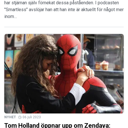
har stjärnan själv förnekat dessa påståenden. I podcasten
"Smartless" avslöjar han att han inte är aktuellt för något mer
inom…
NYHET
06 juli 2023
Tom Holland öppnar upp om Zendaya: