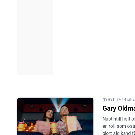
NYHET
14 juli 
Gary Oldma
Nästintill helt
en roll som osa
gjort sig känd f