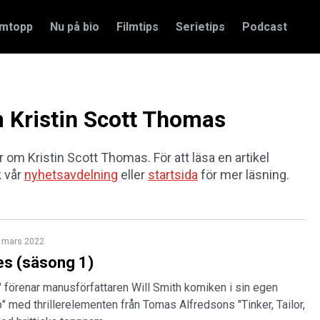
amtopp
Nu på bio
Filmtips
Serietips
Podcast
m Kristin Scott Thomas
ar om Kristin Scott Thomas. För att läsa en artikel
k vår
nyhetsavdelning
eller
startsida
för mer läsning.
 mars 2022
es (säsong 1)
 förenar manusförfattaren Will Smith komiken i sin egen
 med thrillerelementen från Tomas Alfredsons "Tinker, Tailor,