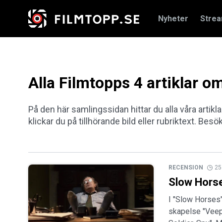
Nyheter
Stre
Alla Filmtopps 4 artiklar o
På den här samlingssidan hittar du alla våra artikl
klickar du på tillhörande bild eller rubriktext. Besö
RECENSION
25
Slow Hors
I "Slow Horses"
skapelse "Veep"