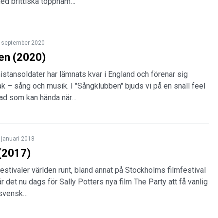
Med brittiska toppnam…
 september 2020
en (2020)
anistansoldater har lämnats kvar i England och förenar sig
 – sång och musik. I "Sångklubben" bjuds vi på en snäll feel
ad som kan hända när…
 januari 2018
(2017)
festivaler världen runt, bland annat på Stockholms filmfestival
 är det nu dags för Sally Potters nya film The Party att få vanlig
 svensk…