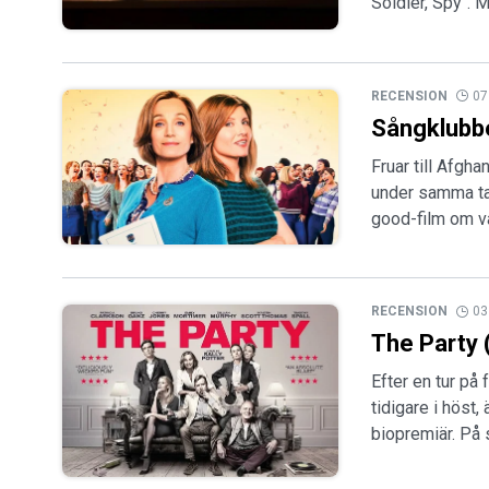
Soldier, Spy". 
RECENSION
07
Sångklubb
Fruar till Afgh
under samma tak
good-film om v
RECENSION
03
The Party 
Efter en tur på 
tidigare i höst,
biopremiär. På