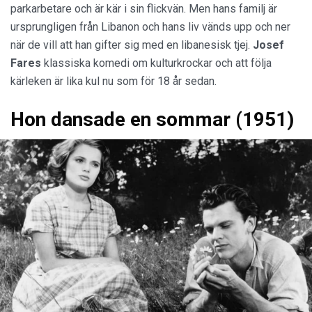
Fares Fares och Torkel Petersson i Jalla! Jalla!. Foto: Sonet Film
AB.
Roro är nöjd med sin tillvaro.
Han arbetar som
parkarbetare och är kär i sin flickvän. Men hans familj är
ursprungligen från Libanon och hans liv vänds upp och ner
när de vill att han gifter sig med en libanesisk tjej.
Josef
Fares
klassiska komedi om kulturkrockar och att följa
kärleken är lika kul nu som för 18 år sedan.
Hon dansade en sommar (1951)