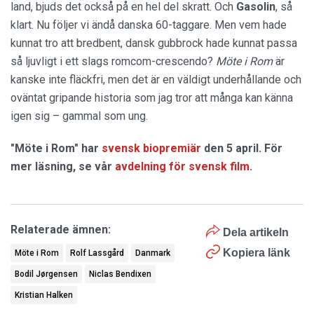
land, bjuds det också på en hel del skratt. Och
Gasolin
, så
klart. Nu följer vi ändå danska 60-taggare. Men vem hade
kunnat tro att bredbent, dansk gubbrock hade kunnat passa
så ljuvligt i ett slags romcom-crescendo?
Möte i Rom
är
kanske inte fläckfri, men det är en väldigt underhållande och
oväntat gripande historia som jag tror att många kan känna
igen sig – gammal som ung.
"Möte i Rom" har
svensk biopremiär
den 5 april. För
mer läsning, se vår
avdelning för svensk film
.
Relaterade ämnen:
Dela artikeln
Kopiera länk
Möte i Rom
Rolf Lassgård
Danmark
Bodil Jørgensen
Niclas Bendixen
Kristian Halken