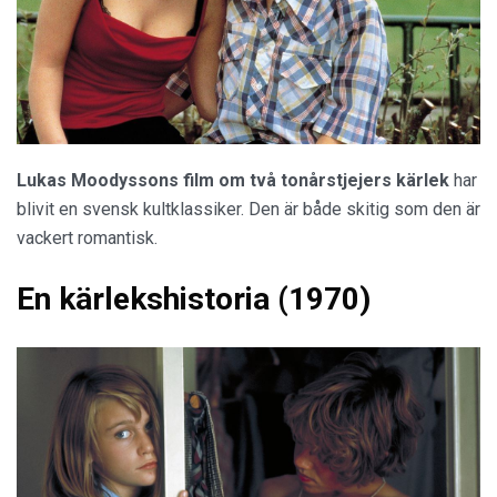
Lukas Moodyssons film om två tonårstjejers kärlek
har
blivit en svensk kultklassiker. Den är både skitig som den är
vackert romantisk.
En kärlekshistoria (1970)