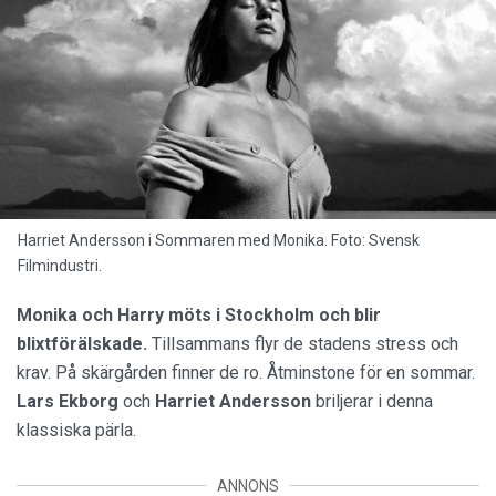
Isak träffar Em en natt i Stockholm.
Deras passion är
stark samtidigt som de också hungrar efter något annat.
Sveriges svar på
Bonnie och Clyde
och
Det grymma landet
.
Sommaren med Monika (1953)