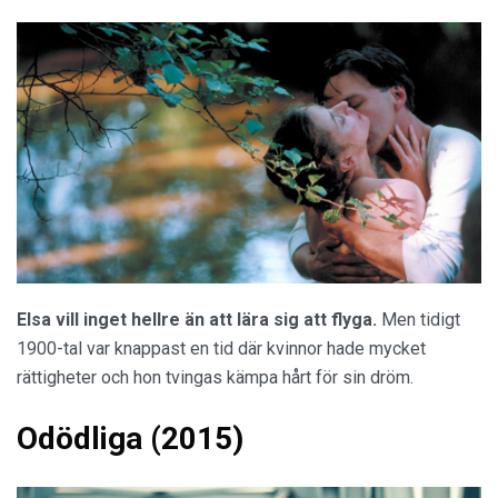
Linus Wahlgren och Josephine Bornebusch i Hundtricket. Foto:
Sonet Film AB.
Simon vill inget hellre än att bli kär.
Lösningen? Skaffa
en hund att gå ut med. Ett perfekt sätt att ragga och hitta
likasinnade djurägare.
Så vit som en snö (2001)