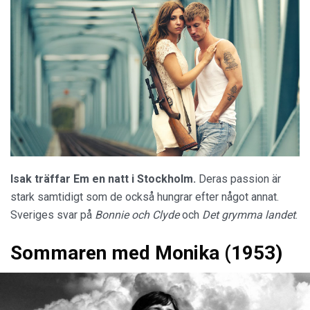
Elsa vill inget hellre än att lära sig att flyga.
Men tidigt
1900-tal var knappast en tid där kvinnor hade mycket
rättigheter och hon tvingas kämpa hårt för sin dröm.
Odödliga (2015)