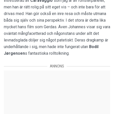
intresserad av
Caravaggio
som jag är av fönsterpaneler,
men han är rätt rolig på sitt eget vis – och inte bara för att
drivas med. Han gör också en inre resa och måste utmana
båda sig själv och sina perspektiv. I det stora är detta lika
mycket hans film som Gerdas. Även Johannes visar sig vara
oväntat mångfacetterad och någonstans under allt det
levnadsglada döljer sig något patetiskt. Deras dragkamp är
underhållande i sig, men hade inte fungerat utan
Bodil
Jørgensen
s fantastiska rolltolkning.
ANNONS