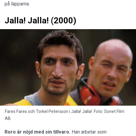
Elisabet Carlsson och Michael Nyqvist i Grabben i graven bredvid.
Foto: Sonet Film AB.
Michael Nyqvist spelar den blyge
bonden Benny som
faller för stadstjejen och bibliotekarien Desirée.
Kjell
Sundvalls
film är charmig och ger dig garanterat ett leende
på läpparna.
Jalla! Jalla! (2000)