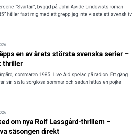
lerserie ”Svärtan”, byggd på John Ajvide Lindqvists roman
 håller fast mig med ett grepp jag inte visste att svensk tv
2026
läpps en av årets största svenska serier –
thriller
rgård, sommaren 1985. Live Aid spelas på radion. Ett gäng
firar sin sista sorglösa sommar och sedan hittas en pojke
2026
ed om nya Rolf Lassgård-thrillern –
lva säsongen direkt