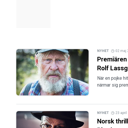
NYHET
02 maj
Premiären 
Rolf Lassg
När en pojke hi
närmar sig prem
NYHET
23 apri
Norsk thri