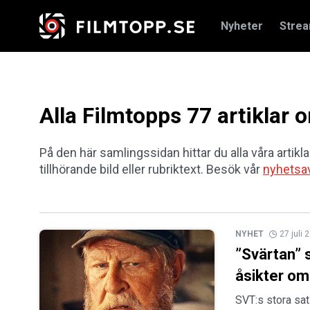
Nyheter
Stre
Alla Filmtopps 77 artiklar 
På den här samlingssidan hittar du alla våra artikla
tillhörande bild eller rubriktext. Besök vår
nyhetsa
NYHET
27 juli 
”Svärtan” s
åsikter om
SVT:s stora sat