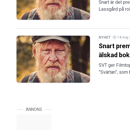
Snart är det pr
Lassgård på roll
NYHET
14 maj
Snart prem
älskad bok
SVT ger Filmtopp
”Svärtan”, som
ANNONS