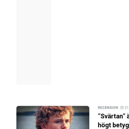
RECENSION
21
”Svärtan”
högt betyg 