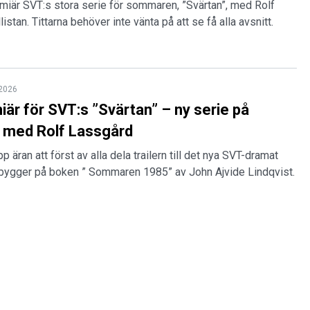
emiär SVT:s stora serie för sommaren, ”Svärtan”, med Rolf
istan. Tittarna behöver inte vänta på att se få alla avsnitt.
 2026
iär för SVT:s ”Svärtan” – ny serie på
 med Rolf Lassgård
 äran att först av alla dela trailern till det nya SVT-dramat
 bygger på boken ” Sommaren 1985” av John Ajvide Lindqvist.