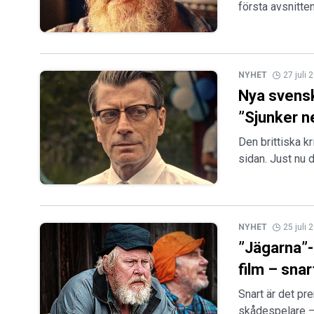
första avsnitten
NYHET
27 juli 
Nya svensk
”Sjunker n
Den brittiska k
sidan. Just nu 
NYHET
25 juli 
”Jägarna”-
film – sna
Snart är det pr
skådespelare – 