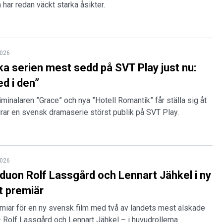
 har redan väckt starka åsikter.
2026
a serien mest sedd på SVT Play just nu:
ed i den”
riminalaren ”Grace” och nya ”Hotell Romantik” får ställa sig åt
drar en svensk dramaserie störst publik på SVT Play.
2026
duon Rolf Lassgård och Lennart Jähkel i ny
rt premiär
emiär för en ny svensk film med två av landets mest älskade
Rolf Lassgård och Lennart Jähkel – i huvudrollerna.