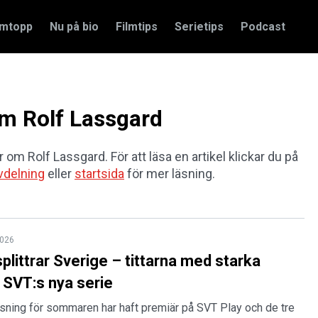
amtopp
Nu på bio
Filmtips
Serietips
Podcast
om Rolf Lassgard
r om Rolf Lassgard. För att läsa en artikel klickar du på
vdelning
eller
startsida
för mer läsning.
2026
plittrar Sverige – tittarna med starka
 SVT:s nya serie
sning för sommaren har haft premiär på SVT Play och de tre