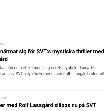
 2026
närmar sig för SVT:s mystiska thriller med
ård
ttas död dras ett kompisgäng in i ett mystiskt drama. Nu
iären av SVT:s nya thrillerserie med Rolf Lassgård i stor roll.
l 2026
ller med Rolf Lassgård släpps nu på SVT