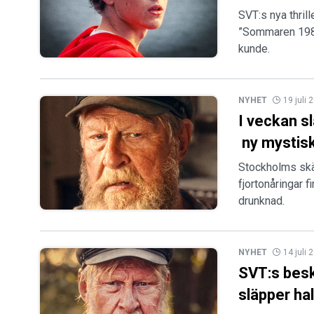
SVT:s nya thril
”Sommaren 1985”
kunde.
NYHET
19 juli 
I veckan s
ny mystisk 
Stockholms skä
fjortonåringar 
drunknad.
NYHET
14 juli 
SVT:s besk
släpper ha