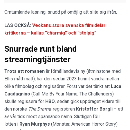
Omtumlande läsning, snudd på omöjlig att slita sig ifrån.
LÄS OCKSÅ:
Veckans stora svenska film delar
kritikerna – kallas ”charmig” och ”stolpig”
Snurrade runt bland
streamingtjänster
Trots att romanen
är förhållandevis ny (åtminstone med
Ellis mått mätt), har den sedan 2023 hunnit vandra mellan
olika filmbolag och regissörer. Först var det tänkt att
Luca
Guadagnino
(Call Me By Your Name, The Challengers)
skulle regissera för
HBO
, sedan gick uppdraget vidare till
den norske
The Drama
-regissören
Kristoffer Borgli
– ett
av vår tids mest spännande namn. Slutligen föll
lotten i
Ryan Murphys
(Monster, American Horror Story)