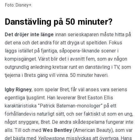
Foto: Disney+.
Danstävling på 50 minuter?
Det dröjer inte länge
innan serieskaparen måste hitta på
det ena och det andra för att dryga ut speltiden. Fokus
läggs istället på fjantiga, såpopera-liknande scener i
kompisgänget. Värst blir det i avsnitt fem, som av någon
outgrundlig anledning kretsar runt en danstävling i TV, som
tjejerna i Brets gäng vill vinna. 50 minuter haveri.
Igby Rigney
, som spelar Bret, får väl anses vara seriens
egentliga ljusglimt. Han levererar Bret Easton Ellis
karaktäristiska ”Patrick Bateman-monologer” på ett
förhållandevis naturligt sätt, och ser faktiskt ut som en ung,
något snyggare, Bret. De andra skådespelarna fungerar inte
alls. Till och med
Wes Bentley
(American Beauty), som var
det bästa med
Yellowstone
, misslyckas att övertyga. Hans