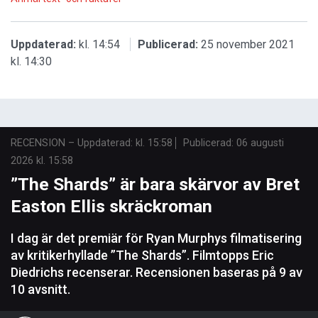
Uppdaterad:
kl. 14:54
Publicerad:
25 november 2021
kl. 14:30
RECENSION
–
Uppdaterad: kl. 15:58
Publicerad:
06 augusti
2026 kl. 15:58
”The Shards” är bara skärvor av Bret
Easton Ellis skräckroman
I dag är det premiär för Ryan Murphys filmatisering
av kritikerhyllade ”The Shards”. Filmtopps Eric
Diedrichs recenserar. Recensionen baseras på 9 av
10 avsnitt.