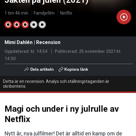
Jakten på julen (2021)
1 tim 46 min
Familjefilm
Netflix
Mimi Dahlén
|
Recension
Uppdaterad: kl. 14:54
Publicerad:
25 november 2021 kl.
14:30
Dela artikeln
Kopiera länk
Detta är en recension. Analys och ställningstaganden är
skribentens.
Magi och under i ny julrulle av
Netflix
Nytt år, nya julfilmer! Det är alltid en kamp om de