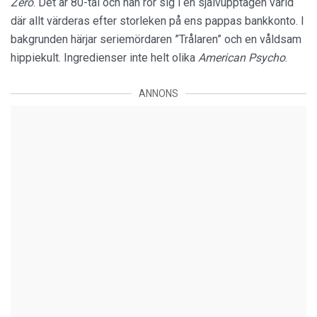
Zero
. Det är 80-tal och han rör sig i en självupptagen värld
där allt värderas efter storleken på ens pappas bankkonto. I
bakgrunden härjar seriemördaren ”Trålaren” och en våldsam
hippiekult. Ingredienser inte helt olika
American Psycho
.
ANNONS