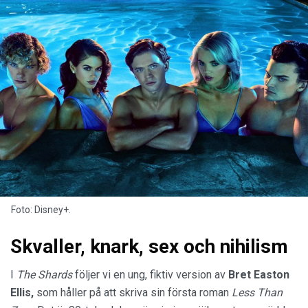
Foto: Disney+.
Skvaller, knark, sex och nihilism
I
The Shards
följer vi en ung, fiktiv version av
Bret Easton
Ellis,
som håller på att skriva sin första roman
Less Than