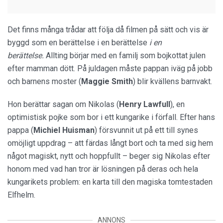
Det finns många trådar att följa då filmen på sätt och vis är
byggd som en berättelse i en berättelse
i en
berättelse.
Allting börjar med en familj som bojkottat julen
efter mamman dött. På juldagen måste pappan iväg på jobb
och barnens moster (
Maggie Smith
) blir kvällens barnvakt.
Hon berättar sagan om Nikolas (
Henry Lawfull
), en
optimistisk pojke som bor i ett kungarike i förfall. Efter hans
pappa (
Michiel Huisman
) försvunnit ut på ett till synes
omöjligt uppdrag – att färdas långt bort och ta med sig hem
något magiskt, nytt och hoppfullt – beger sig Nikolas efter
honom med vad han tror är lösningen på deras och hela
kungarikets problem: en karta till den magiska tomtestaden
Elfhelm.
ANNONS