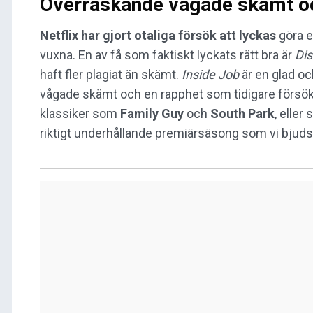
Överraskande vågade skämt oc
Netflix har gjort otaliga försök att lyckas
göra 
vuxna. En av få som faktiskt lyckats rätt bra är
Di
haft fler plagiat än skämt.
Inside Job
är en glad oc
vågade skämt och en rapphet som tidigare försök 
klassiker som
Family Guy
och
South Park
, elle
riktigt underhållande premiärsäsong som vi bjuds