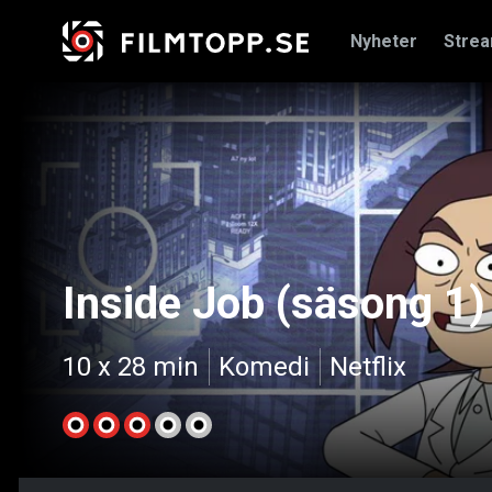
Nyheter
Stre
Inside Job (säsong 1)
10 x 28 min
Komedi
Netflix