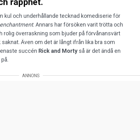
h rapphet.
en kul och underhållande tecknad komediserie för
senchantment
. Annars har försöken varit trötta och
h rolig överraskning som bjuder på förvånansvärt
saknat. Även om det är långt ifrån lika bra som
r senaste succén
Rick and Morty
så är det ändå en
 på.
ANNONS