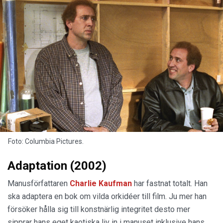
Foto: Columbia Pictures.
Adaptation (2002)
Manusförfattaren
Charlie Kaufman
har fastnat totalt. Han
ska adaptera en bok om vilda orkidéer till film. Ju mer han
försöker hålla sig till konstnärlig integritet desto mer
sipprar hans eget kaotiska liv in i manuset inklusive hans