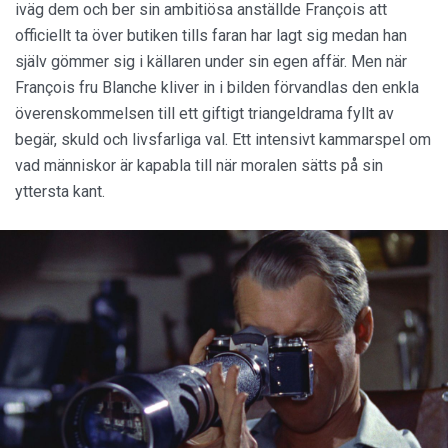
iväg dem och ber sin ambitiösa anställde François att
officiellt ta över butiken tills faran har lagt sig medan han
själv gömmer sig i källaren under sin egen affär. Men när
François fru Blanche kliver in i bilden förvandlas den enkla
överenskommelsen till ett giftigt triangeldrama fyllt av
begär, skuld och livsfarliga val. Ett intensivt kammarspel om
vad människor är kapabla till när moralen sätts på sin
yttersta kant.