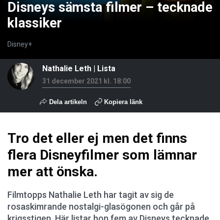
Disneys sämsta filmer – tecknade
klassiker
Disney+
Nathalie Leth
|
Lista
31 december 2021 kl. 18:00
Dela artikeln
Kopiera länk
Tro det eller ej men det finns
flera Disneyfilmer som lämnar
mer att önska.
Filmtopps Nathalie Leth har tagit av sig de
rosaskimrande nostalgi-glasögonen och går på
krigsstigen. Här listar hon fem av Disneys tecknade