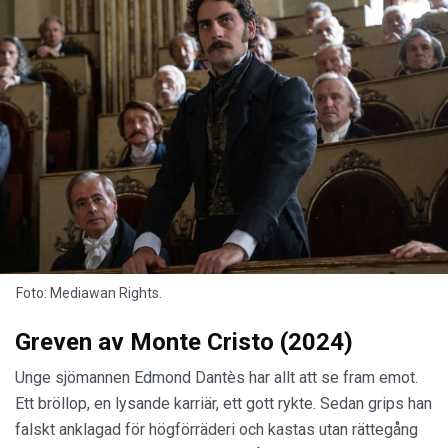
Foto: Mediawan Rights.
Greven av Monte Cristo (2024)
Unge sjömannen Edmond Dantès har allt att se fram emot.
Ett bröllop, en lysande karriär, ett gott rykte. Sedan grips han
falskt anklagad för högförräderi och kastas utan rättegång