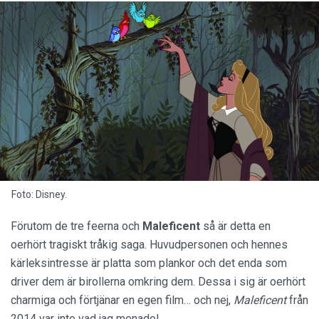
Foto: Disney.
Förutom de tre feerna och
Maleficent
så är detta en
oerhört tragiskt tråkig saga. Huvudpersonen och hennes
kärleksintresse är platta som plankor och det enda som
driver dem är birollerna omkring dem. Dessa i sig är oerhört
charmiga och förtjänar en egen film… och nej,
Maleficent
från
2014 var inte vad jag menade!