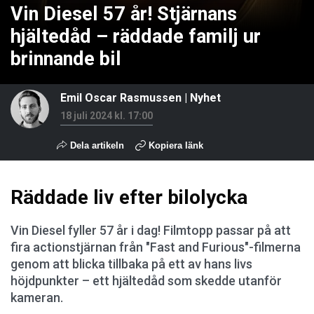
Vin Diesel 57 år! Stjärnans
hjältedåd – räddade familj ur
brinnande bil
Emil Oscar Rasmussen
|
Nyhet
18 juli 2024 kl. 17:00
Dela artikeln
Kopiera länk
Räddade liv efter bilolycka
Vin Diesel fyller 57 år i dag! Filmtopp passar på att
fira actionstjärnan från "Fast and Furious"-filmerna
genom att blicka tillbaka på ett av hans livs
höjdpunkter – ett hjältedåd som skedde utanför
kameran.