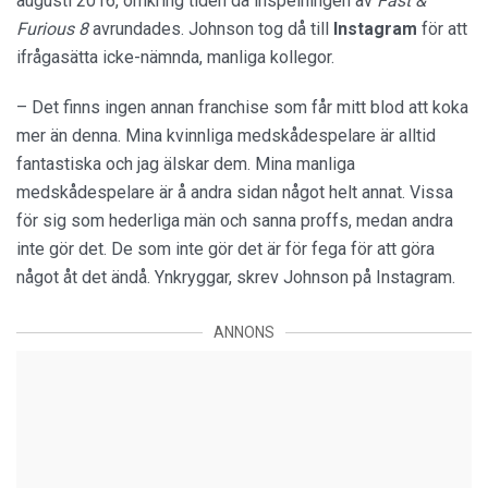
augusti 2016, omkring tiden då inspelningen av
Fast &
Furious 8
avrundades. Johnson tog då till
Instagram
för att
ifrågasätta icke-nämnda, manliga kollegor.
– Det finns ingen annan franchise som får mitt blod att koka
mer än denna. Mina kvinnliga medskådespelare är alltid
fantastiska och jag älskar dem. Mina manliga
medskådespelare är å andra sidan något helt annat. Vissa
för sig som hederliga män och sanna proffs, medan andra
inte gör det. De som inte gör det är för fega för att göra
något åt det ändå. Ynkryggar, skrev Johnson på Instagram.
ANNONS