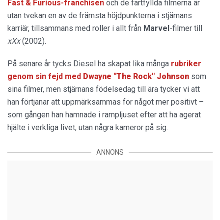
Fast & Furious-franchisen
och de fartfyllda filmerna är
utan tvekan en av de främsta höjdpunkterna i stjärnans
karriär, tillsammans med roller i allt från
Marvel
-filmer till
xXx
(2002).
På senare år tycks Diesel ha skapat lika många
rubriker
genom sin fejd med
Dwayne "The Rock" Johnson
som
sina filmer, men stjärnans födelsedag till ära tycker vi att
han förtjänar att uppmärksammas för något mer positivt –
som gången han hamnade i rampljuset efter att ha agerat
hjälte i verkliga livet, utan några kameror på sig.
ANNONS