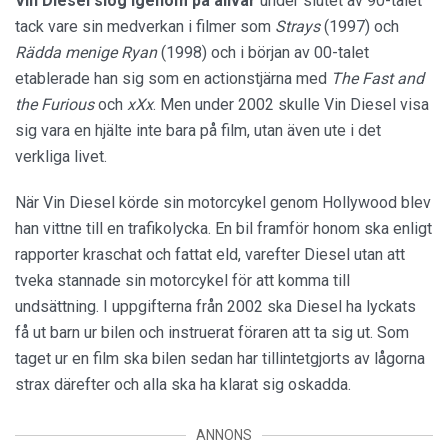
Vin Diesel slog igenom på allvar
under slutet av 90-talet
tack vare sin medverkan i filmer som
Strays
(1997) och
Rädda menige Ryan
(1998) och i början av 00-talet
etablerade han sig som en actionstjärna med
The Fast and
the Furious
och
xXx
. Men under 2002 skulle Vin Diesel visa
sig vara en hjälte inte bara på film, utan även ute i det
verkliga livet.
När Vin Diesel körde sin motorcykel genom Hollywood blev
han vittne till en trafikolycka. En bil framför honom ska enligt
rapporter kraschat och fattat eld, varefter Diesel utan att
tveka stannade sin motorcykel för att komma till
undsättning. I uppgifterna från 2002 ska Diesel ha lyckats
få ut barn ur bilen och instruerat föraren att ta sig ut. Som
taget ur en film ska bilen sedan har tillintetgjorts av lågorna
strax därefter och alla ska ha klarat sig oskadda.
ANNONS