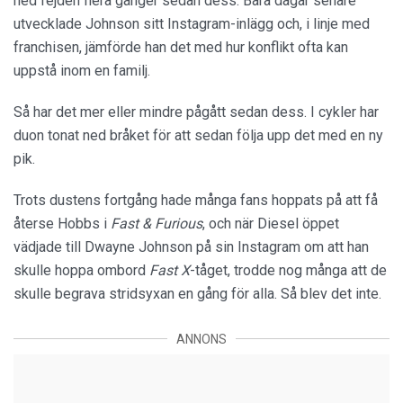
ned fejden flera gånger sedan dess. Bara dagar senare
utvecklade Johnson sitt Instagram-inlägg och, i linje med
franchisen, jämförde han det med hur konflikt ofta kan
uppstå inom en familj.
Så har det mer eller mindre pågått sedan dess. I cykler har
duon tonat ned bråket för att sedan följa upp det med en ny
pik.
Trots dustens fortgång hade många fans hoppats på att få
återse Hobbs i
Fast & Furious
, och när Diesel öppet
vädjade till Dwayne Johnson på sin Instagram om att han
skulle hoppa ombord
Fast X
-tåget, trodde nog många att de
skulle begrava stridsyxan en gång för alla. Så blev det inte.
ANNONS