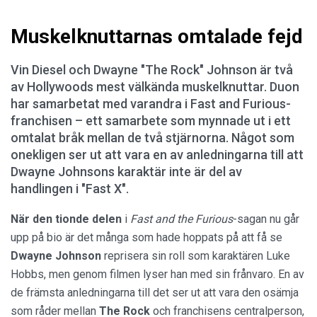
Muskelknuttarnas omtalade fejd
Vin Diesel och Dwayne "The Rock" Johnson är två
av Hollywoods mest välkända muskelknuttar. Duon
har samarbetat med varandra i Fast and Furious-
franchisen – ett samarbete som mynnade ut i ett
omtalat bråk mellan de två stjärnorna. Något som
onekligen ser ut att vara en av anledningarna till att
Dwayne Johnsons karaktär inte är del av
handlingen i "Fast X".
När den tionde delen
i
Fast and the Furious
-sagan nu går
upp på bio är det många som hade hoppats på att få se
Dwayne Johnson
reprisera sin roll som karaktären Luke
Hobbs, men genom filmen lyser han med sin frånvaro. En av
de främsta anledningarna till det ser ut att vara den osämja
som råder mellan
The Rock
och franchisens centralperson,