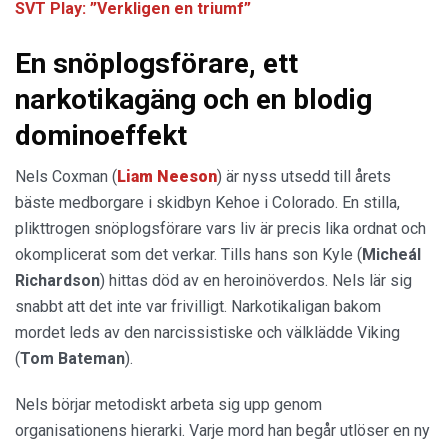
SVT Play: ”Verkligen en triumf”
En snöplogsförare, ett
narkotikagäng och en blodig
dominoeffekt
Nels Coxman (
Liam Neeson
) är nyss utsedd till årets
bäste medborgare i skidbyn Kehoe i Colorado. En stilla,
plikttrogen snöplogsförare vars liv är precis lika ordnat och
okomplicerat som det verkar. Tills hans son Kyle (
Micheál
Richardson
) hittas död av en heroinöverdos. Nels lär sig
snabbt att det inte var frivilligt. Narkotikaligan bakom
mordet leds av den narcissistiske och välklädde Viking
(
Tom Bateman
).
Nels börjar metodiskt arbeta sig upp genom
organisationens hierarki. Varje mord han begår utlöser en ny