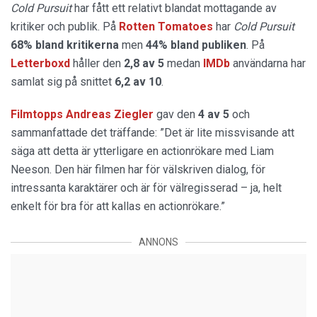
Cold Pursuit
har fått ett relativt blandat mottagande av
kritiker och publik. På
Rotten Tomatoes
har
Cold Pursuit
68% bland kritikerna
men
44% bland publiken
. På
Letterboxd
håller den
2,8 av 5
medan
IMDb
användarna har
samlat sig på snittet
6,2 av 10
.
Filmtopps Andreas Ziegler
gav den
4 av 5
och
sammanfattade det träffande: ”Det är lite missvisande att
säga att detta är ytterligare en actionrökare med Liam
Neeson. Den här filmen har för välskriven dialog, för
intressanta karaktärer och är för välregisserad – ja, helt
enkelt för bra för att kallas en actionrökare.”
ANNONS