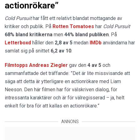
actionrökare”
Cold Pursuit
har fått ett relativt blandat mottagande av
kritiker och publik. På
Rotten Tomatoes
har
Cold Pursuit
68% bland kritikerna
men
44% bland publiken
. På
Letterboxd
håller den
2,8 av 5
medan
IMDb
användarna har
samlat sig på snittet
6,2 av 10
.
Filmtopps Andreas Ziegler
gav den
4 av 5
och
sammanfattade det träffande: ”Det är lite missvisande att
säga att detta är ytterligare en actionrökare med Liam
Neeson. Den här filmen har för välskriven dialog, för
intressanta karaktärer och är för välregisserad – ja, helt
enkelt för bra för att kallas en actionrökare.”
ANNONS