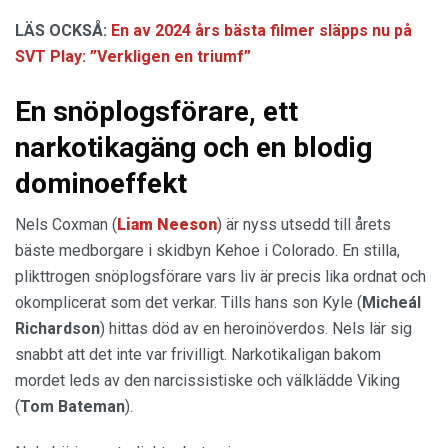
LÄS OCKSÅ:
En av 2024 års bästa filmer släpps nu på
SVT Play: ”Verkligen en triumf”
En snöplogsförare, ett
narkotikagäng och en blodig
dominoeffekt
Nels Coxman (
Liam Neeson
) är nyss utsedd till årets
bäste medborgare i skidbyn Kehoe i Colorado. En stilla,
plikttrogen snöplogsförare vars liv är precis lika ordnat och
okomplicerat som det verkar. Tills hans son Kyle (
Micheál
Richardson
) hittas död av en heroinöverdos. Nels lär sig
snabbt att det inte var frivilligt. Narkotikaligan bakom
mordet leds av den narcissistiske och välklädde Viking
(
Tom Bateman
).