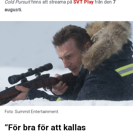
Cold Pursuit
finns att streama på
SVT Play
från den
7
augusti.
Foto: Summit Entertainment.
“För bra för att kallas