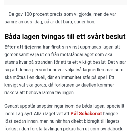
– De gav 100 procent precis som vi gjorde, men de var
sämre än oss idag, så är det bara, säger hon.
Båda lagen tvingas till ett svårt beslut
Efter att tjejerna har firat
sin vinst uppmanas lagen att
gemensamt välja ut en från motståndarlaget som ska
stanna kvar på stranden för att ta ett viktigt beslut. Det visar
sig att denna person behöver välja två lagmedlemmar som
ska mötas i en duell, där en immunitet står på spel. Ett
knivigt val ska göras, då förloraren av duellen kommer
riskera att behöva lämna tävlingen.
Genast uppstår anspänningar inom de båda lagen, speciellt
inom Lag syd. Alla i laget vet att
Pål
Schakonat
hängde
löst sedan innan, men nu när han direkt bidragit till lagets
förlust i den första tävlingen pekas han ut som syndabock.