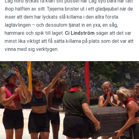
Lag nord lyckas få klart sitt pussel när Lag syd bara har fått
ihop hälften av sitt. Tjejerna brister ut i ett glädjejubel när de
inser att dem har lyckats slå killarna i den allra första
lagtävlingen – och dessutom tjänat in en yxa, en såg,
hammare och spik till laget.
Ci
Lindström
säger att det var
minst lika viktigt att få sätta killarna på plats som det var att
vinna med sig verktygen.