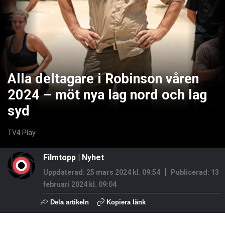
Alla deltagare i Robinson våren
2024 – möt nya lag nord och lag
syd
TV4 Play
Filmtopp
|
Nyhet
Uppdaterad: 25 mars 2024 kl. 09:54
Publicerad:
13
februari 2024 kl. 09:04
Dela artikeln
Kopiera länk