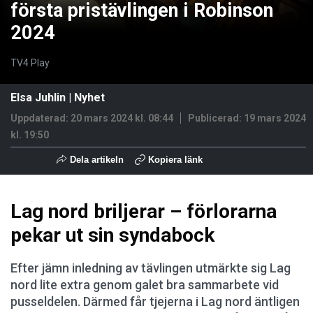
första pristävlingen i Robinson
2024
TV4 Play
Elsa Juhlin
|
Nyhet
Uppdaterad: 20 mars 2024 kl. 08:44
Publicerad:
19 mars 2024
kl. 19:50
Dela artikeln
Kopiera länk
Lag nord briljerar – förlorarna
pekar ut sin syndabock
Efter jämn inledning av tävlingen utmärkte sig Lag
nord lite extra genom galet bra sammarbete vid
pusseldelen. Därmed får tjejerna i Lag nord äntligen