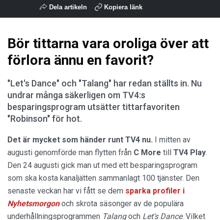
Dela artikeln
Kopiera länk
Bör tittarna vara oroliga över att
förlora ännu en favorit?
"Let's Dance" och "Talang" har redan ställts in. Nu
undrar många säkerligen om TV4:s
besparingsprogram utsätter tittarfavoriten
"Robinson" för hot.
Det är mycket som händer runt TV4 nu.
I mitten av
augusti genomförde man flytten från
C More
till
TV4 Play
.
Den 24 augusti gick man ut med ett besparingsprogram
som ska kosta kanaljätten sammanlagt 100 tjänster. Den
senaste veckan har vi fått se dem
sparka profiler i
Nyhetsmorgon
och skrota säsonger av de populära
underhållningsprogrammen
Talang
och
Let's Dance
. Vilket