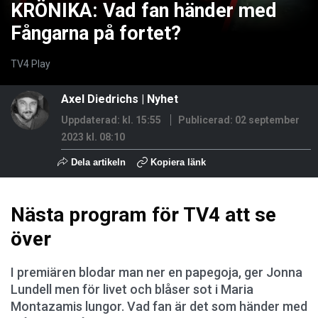
KRÖNIKA: Vad fan händer med
Fångarna på fortet?
TV4 Play
Axel Diedrichs
|
Nyhet
Uppdaterad: kl. 15:55
Publicerad:
02 september
2023 kl. 08:10
Dela artikeln
Kopiera länk
Nästa program för TV4 att se
över
I premiären blodar man ner en papegoja, ger Jonna
Lundell men för livet och blåser sot i Maria
Montazamis lungor. Vad fan är det som händer med