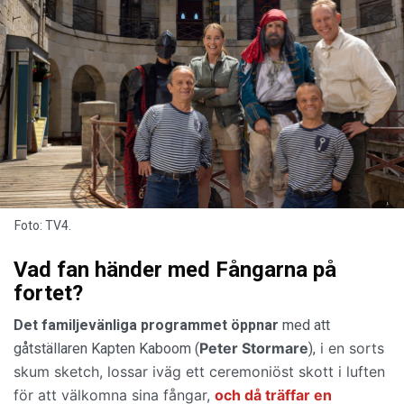
Foto: TV4.
Vad fan händer med Fångarna på
fortet?
Det familjevänliga programmet öppnar
med att
Peter Stormare
i en sorts
gåtställaren Kapten Kaboom (
),
skum sketch, lossar iväg ett ceremoniöst skott i luften
för att välkomna sina fångar,
och då träffar en