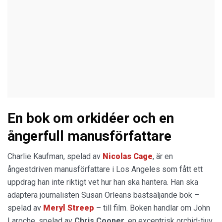
En bok om orkidéer och en
ångerfull manusförfattare
Charlie Kaufman, spelad av
Nicolas Cage
, är en
ångestdriven manusförfattare i Los Angeles som fått ett
uppdrag han inte riktigt vet hur han ska hantera. Han ska
adaptera journalisten Susan Orleans bästsäljande bok –
spelad av
Meryl Streep
– till film. Boken handlar om John
Laroche, spelad av
Chris Cooper
, en excentrisk orchid-tjuv