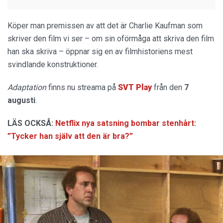
Köper man premissen av att det är Charlie Kaufman som
skriver den film vi ser – om sin oförmåga att skriva den film
han ska skriva – öppnar sig en av filmhistoriens mest
svindlande konstruktioner.
Adaptation
finns nu streama på
SVT Play
från den
7
augusti
.
LÄS OCKSÅ:
Netflix nya satsning bombar stenhårt:
”Tycker han själv att den är bra?”