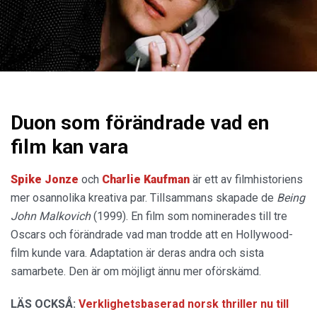
Duon som förändrade vad en
film kan vara
Spike Jonze
och
Charlie Kaufman
är ett av filmhistoriens
mer osannolika kreativa par. Tillsammans skapade de
Being
John Malkovich
(1999). En film som nominerades till tre
Oscars och förändrade vad man trodde att en Hollywood-
film kunde vara. Adaptation är deras andra och sista
samarbete. Den är om möjligt ännu mer oförskämd.
LÄS OCKSÅ:
Verklighetsbaserad norsk thriller nu till