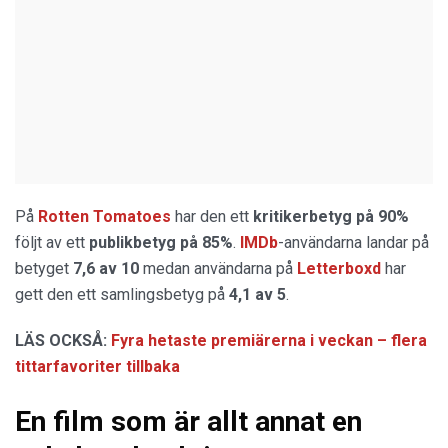
På
Rotten Tomatoes
har den ett
kritikerbetyg på 90%
följt av ett
publikbetyg på 85%
.
IMDb
-användarna landar på
betyget
7,6 av 10
medan användarna på
Letterboxd
har
gett den ett samlingsbetyg på
4,1 av 5
.
LÄS OCKSÅ:
Fyra hetaste premiärerna i veckan – flera
tittarfavoriter tillbaka
En film som är allt annat en