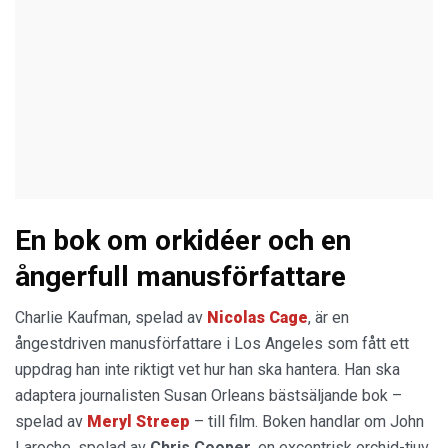
En bok om orkidéer och en
ångerfull manusförfattare
Charlie Kaufman, spelad av
Nicolas Cage
, är en
ångestdriven manusförfattare i Los Angeles som fått ett
uppdrag han inte riktigt vet hur han ska hantera. Han ska
adaptera journalisten Susan Orleans bästsäljande bok –
spelad av
Meryl Streep
– till film. Boken handlar om John
Laroche, spelad av
Chris Cooper
, en excentrisk orchid-tjuv