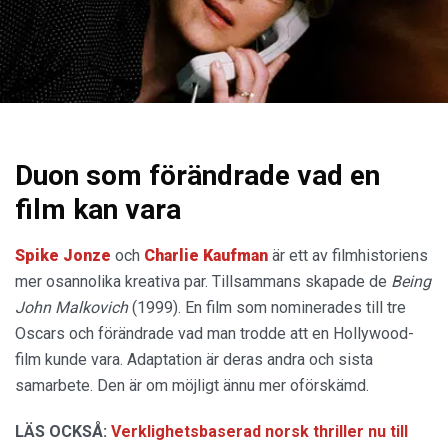
Duon som förändrade vad en
film kan vara
Spike Jonze
och
Charlie Kaufman
är ett av filmhistoriens
mer osannolika kreativa par. Tillsammans skapade de
Being
John Malkovich
(1999). En film som nominerades till tre
Oscars och förändrade vad man trodde att en Hollywood-
film kunde vara. Adaptation är deras andra och sista
samarbete. Den är om möjligt ännu mer oförskämd.
LÄS OCKSÅ:
Verklighetsbaserad norsk thriller nu till