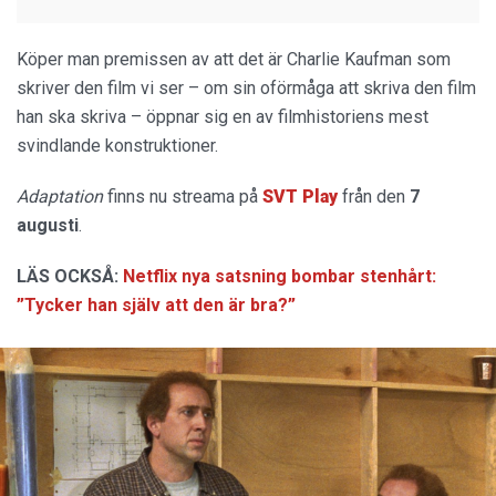
Köper man premissen av att det är Charlie Kaufman som
skriver den film vi ser – om sin oförmåga att skriva den film
han ska skriva – öppnar sig en av filmhistoriens mest
svindlande konstruktioner.
Adaptation
finns nu streama på
SVT Play
från den
7
augusti
.
LÄS OCKSÅ:
Netflix nya satsning bombar stenhårt:
”Tycker han själv att den är bra?”