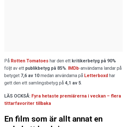
På
Rotten Tomatoes
har den ett
kritikerbetyg på 90%
följt av ett
publikbetyg på 85%
.
IMDb
-användarna landar på
betyget
7,6 av 10
medan användarna på
Letterboxd
har
gett den ett samlingsbetyg på
4,1 av 5
.
LÄS OCKSÅ:
Fyra hetaste premiärerna i veckan – flera
tittarfavoriter tillbaka
En film som är allt annat en