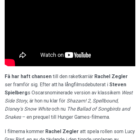
Få har haft chansen
till den raketkarriär
Rachel Zegler
ser framför sig. Efter att ha långfilmsdebuterat i
Steven
Spielberg
s Oscarsnominerade version av klassikern
West
Side Story
, är hon nu klar för
Shazam! 2, Spellbound,
Disney's Snow White
och nu
The Ballad of Songbirds and
Snakes
– en prequel till Hunger Games-filmerna.
I filmerna kommer
Rachel Zegler
att spela rollen som Lucy
Gray Bird, en av de tävlande i den tionde upplagan av