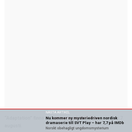
NÄSTA ARTIKEL
“Adaptation” finns att
streama på SVT Play
från den 7
Nu kommer ny mysteriedriven nordisk
dramaserie till SVT Play – har 7,7 på IMDb
augusti.
Norskt obehagligt ungdomsmysterium