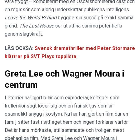
vara tryggt – kombinerat med en Oscarsnominerad cast och
en regissör som aldrig underskattar publikens intelligens.
Leave the World Behind
byggde sin succé på exakt samma
grund.
The Last House
ser ut att ha samma potentiella
genomslagskraft.
LÄS OCKSÅ:
Svensk dramathriller med Peter Stormare
klättrar på SVT Plays topplista
Greta Lee och Wagner Moura i
centrum
Leterrier har gjort bilar som exploderar, kortspel som
trollerikonstigt löser sig och en fransk tjuv som är
osannolikt snygg i kostym. Nu har han gjort en film där en
familj sitter fast i sitt eget hem och ingen förklarar varför.
Det är hans mörkaste, stillsammaste och troligen mest
obehagliga film. Med Greta Lee och Wagner Moura i