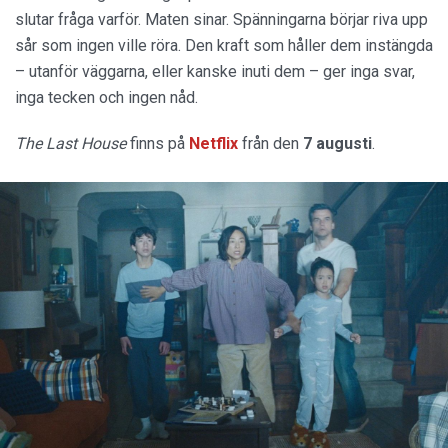
slutar fråga varför. Maten sinar. Spänningarna börjar riva upp
sår som ingen ville röra. Den kraft som håller dem instängda
– utanför väggarna, eller kanske inuti dem – ger inga svar,
inga tecken och ingen nåd.
The Last House
finns på
Netflix
från den
7 augusti
.