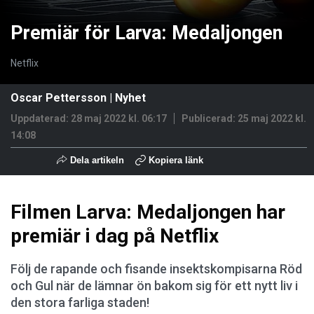
Premiär för Larva: Medaljongen
Netflix
Oscar Pettersson
|
Nyhet
Uppdaterad: 28 maj 2022 kl. 06:17
Publicerad:
25 maj 2022 kl.
14:08
Dela artikeln
Kopiera länk
Filmen Larva: Medaljongen har
premiär i dag på Netflix
Följ de rapande och fisande insektskompisarna Röd
och Gul när de lämnar ön bakom sig för ett nytt liv i
den stora farliga staden!