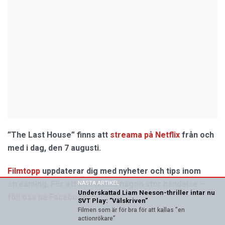
”The Last House” finns att
streama på Netflix
från och
med i dag, den 7 augusti.
Filmtopp
uppdaterar dig med nyheter och tips inom
streaming. För att inte missa någon stor händelse –
NÄSTA ARTIKEL
Underskattad Liam Neeson-thriller intar nu
följ oss på Facebook
.
SVT Play: ”Välskriven”
Filmen som är för bra för att kallas ”en
actionrökare”