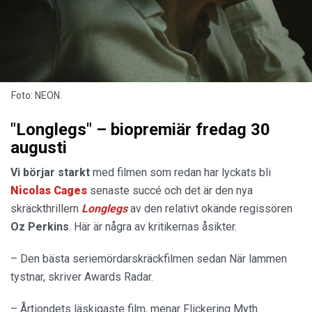
Foto: NEON.
"Longlegs" – biopremiär fredag 30
augusti
Vi börjar starkt
med filmen som redan har lyckats bli
Nicolas Cages
senaste succé och det är den nya
skräckthrillern
Longlegs
av den relativt okände regissören
Oz Perkins
. Här är några av kritikernas åsikter.
– Den bästa seriemördarskräckfilmen sedan När lammen
tystnar, skriver Awards Radar.
– Årtiondets läskigaste film, menar Flickering Myth.