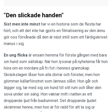
"Den slickade handen"
Sist men inte minst
har vi en historia som de flesta har
hört, och att det inte har gjorts en filmatisering av den ännu
gör oss förvånade då den är näst intill som ett färdigskrivet
manus i sig.
En ung flicka
är ensam hemma för första gången med bara
sin hund som sällskap. När hon lyssnar på nyheterna får hon
höra om en mördare på fri fot i hennes grannskap.
Skräckslagen låser hon alla dörrar och fönster, men hon
glömmer källarfönstret som lämnas olåst. Hon går och
lägger sig, tar med sig sin hund till sitt rum och låter den
sova under sin säng. Hon vaknar mitt i natten av ett
droppande ljud från badrummet. Det droppande ljudet
skrämmer henne, men hon är för rädd för att ta sig ur