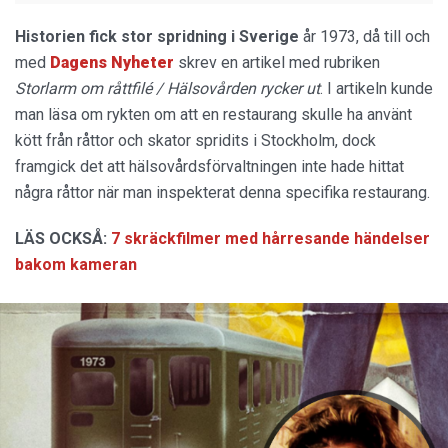
Historien fick
stor spridning i Sverige
år 1973, då till och
med
Dagens Nyheter
skrev en artikel med rubriken
Storlarm om råttfilé / Hälsovården rycker ut
. I artikeln kunde
man läsa om rykten om att en restaurang skulle ha använt
kött från råttor och skator spridits i Stockholm, dock
framgick det att hälsovårdsförvaltningen inte hade hittat
några råttor när man inspekterat denna specifika restaurang.
LÄS OCKSÅ:
7 skräckfilmer med hårresande händelser
bakom kameran