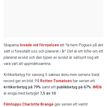
Skaparna
lovade vid förnyelsen
att "ta hem Pogues på det
sätt vi föreställt oss och planerat i år." Det är ett löfte om ett
planerat avslut och den typen av avslut är sällsynt nog att
vara värt att uppmärksamma.
Kritikerbetyg för säsong 5 saknas ännu men seriens track
record ger en bild. På
Rotten Tomatoes
har serien ett
kritikerbetyg på 79%
samt ett
publikbetyg på 67%
.
IMDb
är eniga med betyget
7,5 av 10
.
Filmtopps Charlotte Brange
gav serien ett varmt