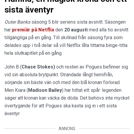
sista äventyr
Outer Banks
säsong 5 blir seriens sista avsnitt. Säsongen
har
premiär på Netflix
den
20 augusti
med alla tio avsnitt
tillgängliga på en gång. Till skillnad från säsong fyra som
delades upp i två delar så vill Netflix låta tittarna binge-titta
hela slutkapitlet på en gång.
John B (
Chase Stokes)
och resten av Pogues befinner sig
vid sin absoluta brytpunkt. Strandade långt hemifrån,
sörjande sin bäste vän och med den blå kronan förlorad.
Men Kiara (
Madison Bailey
) har hittat ett spår: legenden
säger att kronan kan väcka de döda. Det behövs inte mycket
övertygande för att Pogues ska kasta sig in i ett sista
äventyr.
ANNONS