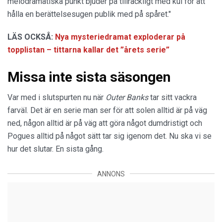
melodramatiska punkt bjuder på tillräckligt med kul för att
hålla en berättelsesugen publik med på spåret."
LÄS OCKSÅ:
Nya mysteriedramat exploderar på
topplistan – tittarna kallar det ”årets serie”
Missa inte sista säsongen
Var med i slutspurten nu när
Outer Banks
tar sitt vackra
farväl. Det är en serie man ser för att solen alltid är på väg
ned, någon alltid är på väg att göra något dumdristigt och
Pogues alltid på något sätt tar sig igenom det. Nu ska vi se
hur det slutar. En sista gång.
ANNONS