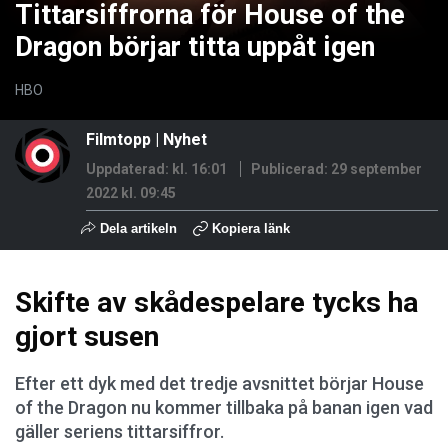
Tittarsiffrorna för House of the
Dragon börjar titta uppåt igen
HBO
Filmtopp
|
Nyhet
Uppdaterad: kl. 16:01
Publicerad:
29 september
2022 kl. 09:45
Dela artikeln
Kopiera länk
Skifte av skådespelare tycks ha
gjort susen
Efter ett dyk med det tredje avsnittet börjar House
of the Dragon nu kommer tillbaka på banan igen vad
gäller seriens tittarsiffror.