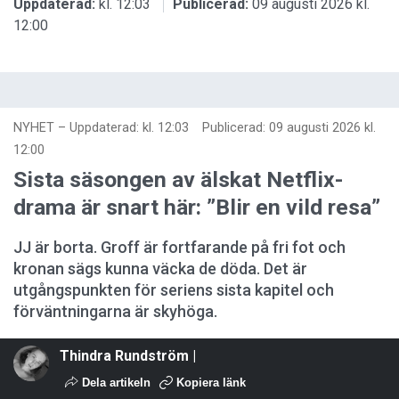
Uppdaterad:
kl. 12:03
Publicerad:
09 augusti 2026 kl.
12:00
NYHET
–
Uppdaterad: kl. 12:03
Publicerad:
09 augusti 2026 kl.
12:00
Sista säsongen av älskat Netflix-
drama är snart här: ”Blir en vild resa”
JJ är borta. Groff är fortfarande på fri fot och
kronan sägs kunna väcka de döda. Det är
utgångspunkten för seriens sista kapitel och
förväntningarna är skyhöga.
Thindra Rundström |
Dela artikeln
Kopiera länk