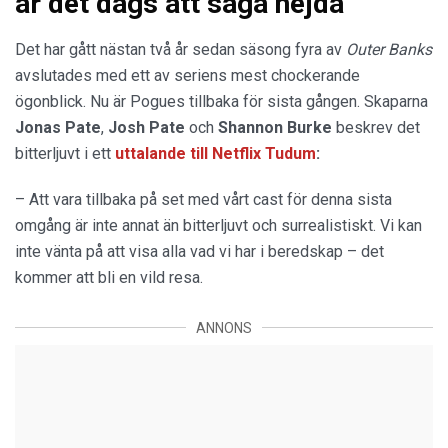
är det dags att säga hejdå
Det har gått nästan två år sedan säsong fyra av
Outer Banks
avslutades med ett av seriens mest chockerande
ögonblick. Nu är Pogues tillbaka för sista gången. Skaparna
Jonas Pate
,
Josh Pate
och
Shannon Burke
beskrev det
bitterljuvt i ett
uttalande
till
Netflix Tudum
:
– Att vara tillbaka på set med vårt cast för denna sista
omgång är inte annat än bitterljuvt och surrealistiskt. Vi kan
inte vänta på att visa alla vad vi har i beredskap – det
kommer att bli en vild resa.
ANNONS