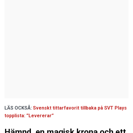
LÄS OCKSÅ:
Svenskt tittarfavorit tillbaka på SVT Plays
topplista: ”Levererar”
Hämnd, en magisk krona och ett