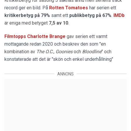
Kritikerbetyg för säsong 5 saknas ännu men seriens track
record ger en bild. På
Rotten Tomatoes
har serien ett
kritikerbetyg på 79%
samt ett
publikbetyg på 67%
.
IMDb
är eniga med betyget
7,5 av 10
.
Filmtopps Charlotte Brange
gav serien ett varmt
mottagande redan 2020 och beskrev den som "en
kombination av
The O.C.
,
Goonies
och
Bloodline
" och
konstaterade att det är "skön och enkel underhållning"
ANNONS