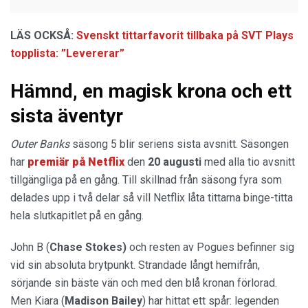
LÄS OCKSÅ:
Svenskt tittarfavorit tillbaka på SVT Plays
topplista: ”Levererar”
Hämnd, en magisk krona och ett
sista äventyr
Outer Banks
säsong 5 blir seriens sista avsnitt. Säsongen
har
premiär på Netflix
den
20 augusti
med alla tio avsnitt
tillgängliga på en gång. Till skillnad från säsong fyra som
delades upp i två delar så vill Netflix låta tittarna binge-titta
hela slutkapitlet på en gång.
John B (
Chase Stokes)
och resten av Pogues befinner sig
vid sin absoluta brytpunkt. Strandade långt hemifrån,
sörjande sin bäste vän och med den blå kronan förlorad.
Men Kiara (
Madison Bailey
) har hittat ett spår: legenden