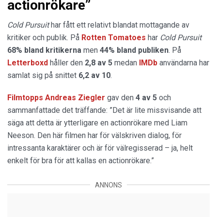
actionrökare”
Cold Pursuit
har fått ett relativt blandat mottagande av
kritiker och publik. På
Rotten Tomatoes
har
Cold Pursuit
68% bland kritikerna
men
44% bland publiken
. På
Letterboxd
håller den
2,8 av 5
medan
IMDb
användarna har
samlat sig på snittet
6,2 av 10
.
Filmtopps Andreas Ziegler
gav den
4 av 5
och
sammanfattade det träffande: ”Det är lite missvisande att
säga att detta är ytterligare en actionrökare med Liam
Neeson. Den här filmen har för välskriven dialog, för
intressanta karaktärer och är för välregisserad – ja, helt
enkelt för bra för att kallas en actionrökare.”
ANNONS