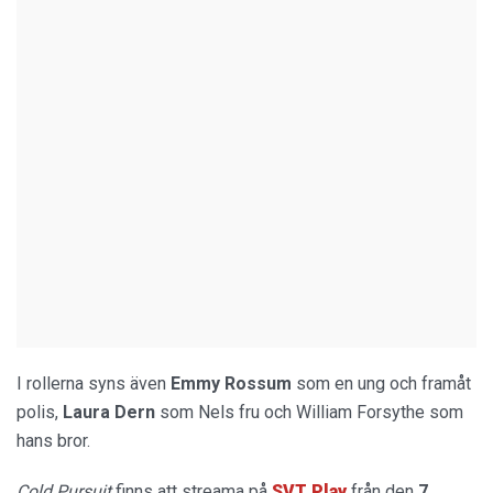
I rollerna syns även
Emmy Rossum
som en ung och framåt
polis,
Laura Dern
som Nels fru och William Forsythe som
hans bror.
Cold Pursuit
finns att streama på
SVT Play
från den
7