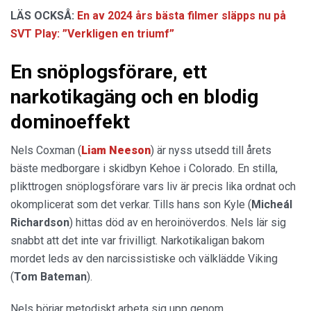
LÄS OCKSÅ:
En av 2024 års bästa filmer släpps nu på
SVT Play: ”Verkligen en triumf”
En snöplogsförare, ett
narkotikagäng och en blodig
dominoeffekt
Nels Coxman (
Liam Neeson
) är nyss utsedd till årets
bäste medborgare i skidbyn Kehoe i Colorado. En stilla,
plikttrogen snöplogsförare vars liv är precis lika ordnat och
okomplicerat som det verkar. Tills hans son Kyle (
Micheál
Richardson
) hittas död av en heroinöverdos. Nels lär sig
snabbt att det inte var frivilligt. Narkotikaligan bakom
mordet leds av den narcissistiske och välklädde Viking
(
Tom Bateman
).
Nels börjar metodiskt arbeta sig upp genom