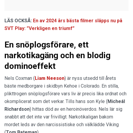
LÄS OCKSÅ:
En av 2024 års bästa filmer släpps nu på
SVT Play: ”Verkligen en triumf”
En snöplogsförare, ett
narkotikagäng och en blodig
dominoeffekt
Nels Coxman (
Liam Neeson
) är nyss utsedd till årets
bäste medborgare i skidbyn Kehoe i Colorado. En stilla,
plikttrogen snöplogsförare vars liv är precis lika ordnat och
okomplicerat som det verkar. Tills hans son Kyle (
Micheál
Richardson
) hittas död av en heroinöverdos. Nels lär sig
snabbt att det inte var frivilligt. Narkotikaligan bakom
mordet leds av den narcissistiske och välklädde Viking
(
Tom Bateman
).