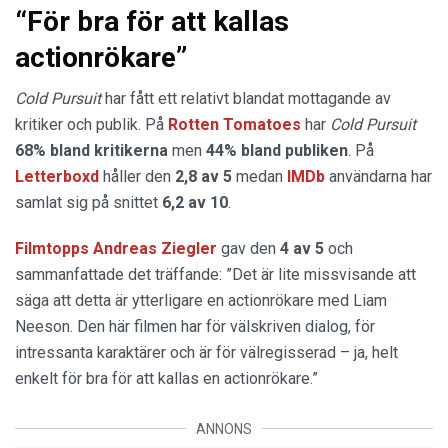
“För bra för att kallas
actionrökare”
Cold Pursuit
har fått ett relativt blandat mottagande av
kritiker och publik. På
Rotten Tomatoes
har
Cold Pursuit
68% bland kritikerna
men
44% bland publiken
. På
Letterboxd
håller den
2,8 av 5
medan
IMDb
användarna har
samlat sig på snittet
6,2 av 10
.
Filmtopps Andreas Ziegler
gav den
4 av 5
och
sammanfattade det träffande: ”Det är lite missvisande att
säga att detta är ytterligare en actionrökare med Liam
Neeson. Den här filmen har för välskriven dialog, för
intressanta karaktärer och är för välregisserad – ja, helt
enkelt för bra för att kallas en actionrökare.”
ANNONS