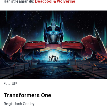
Här streamar du:
Deadpool & Wolverine
Foto: UIP
Transformers One
Regi:
Josh Cooley