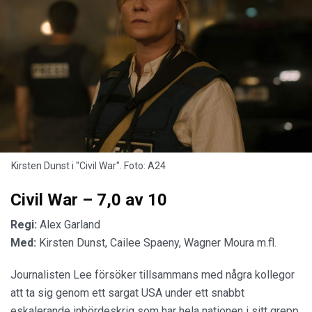
Kirsten Dunst i "Civil War". Foto: A24
Civil War – 7,0 av 10
Regi:
Alex Garland
Med:
Kirsten Dunst, Cailee Spaeny, Wagner Moura m.fl.
Journalisten Lee försöker tillsammans med några kollegor
att ta sig genom ett sargat USA under ett snabbt
eskalerande inbördeskrig som har hela nationen i sitt grepp.