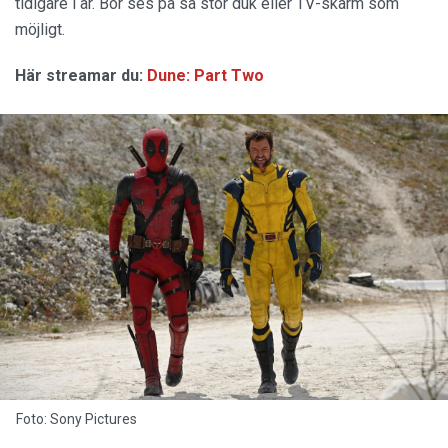
tidigare i år. Bör ses på så stor duk eller TV-skärm som
möjligt.
Här streamar du:
Dune: Part Two
Foto: Sony Pictures