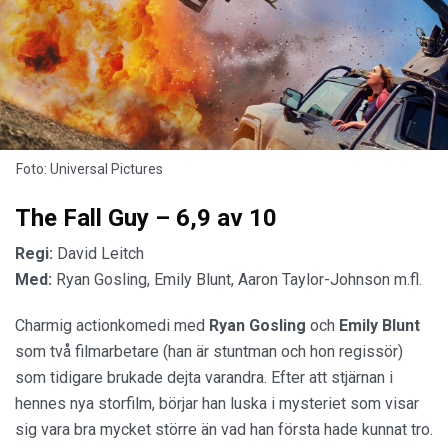
Foto: Universal Pictures
The Fall Guy – 6,9 av 10
Regi:
David Leitch
Med:
Ryan Gosling, Emily Blunt, Aaron Taylor-Johnson m.fl.
Charmig actionkomedi med
Ryan Gosling
och
Emily Blunt
som två filmarbetare (han är stuntman och hon regissör)
som tidigare brukade dejta varandra. Efter att stjärnan i
hennes nya storfilm, börjar han luska i mysteriet som visar
sig vara bra mycket större än vad han första hade kunnat tro.