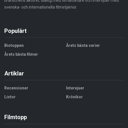
branschens aktörer, dialog med filmarbetare och intervjuer med
svenska- och internationella filmstjärnor.
Populärt
Biotoppen
Årets bästa serier
Årets bästa filmer
Artiklar
Recensioner
Intervjuer
Listor
Krönikor
Filmtopp