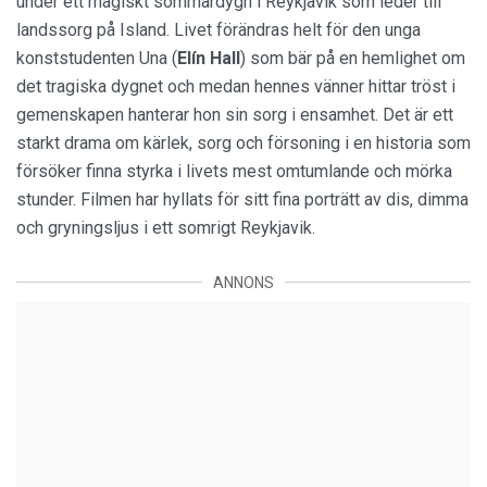
under ett magiskt sommardygn i Reykjavik som leder till
landssorg på Island. Livet förändras helt för den unga
konststudenten Una (
Elín Hall
) som bär på en hemlighet om
det tragiska dygnet och medan hennes vänner hittar tröst i
gemenskapen hanterar hon sin sorg i ensamhet. Det är ett
starkt drama om kärlek, sorg och försoning i en historia som
försöker finna styrka i livets mest omtumlande och mörka
stunder. Filmen har hyllats för sitt fina porträtt av dis, dimma
och gryningsljus i ett somrigt Reykjavik.
ANNONS