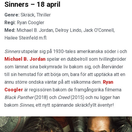
Sinners – 18 april
Genre:
Skräck, Thriller
Regi:
Ryan Coogler
Med:
Michael B. Jordan, Delroy Lindo, Jack O’Connell,
Hailee Steinfeld m.fl.
Sinners
utspelar sig på 1930-tales amerikanska söder i och
Michael B. Jordan
spelar en dubbelroll som tvillingbröder
som lämnat sina bekymrade liv bakom sig, och återvänder
till sin hemstad för att börja om, bara för att upptäcka att en
ännu större ondska väntar på att välkomna dem.
Ryan
Coogler
är regissören bakom de framgångsrika filmerna
Black Panther
(2018) och
Creed
(2015) och nu ligger han
bakom
Sinnes
, ett nytt spännande skräckfyllt äventyr!