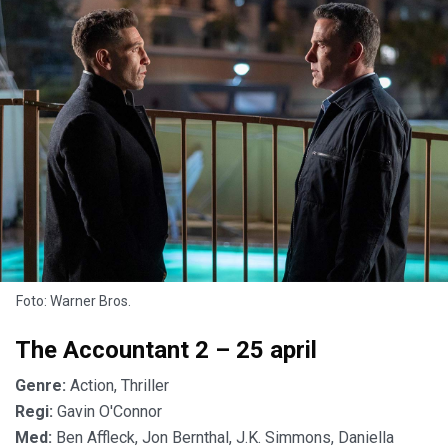
Foto: Warner Bros.
The Accountant 2 – 25 april
Genre:
Action, Thriller
Regi:
Gavin O'Connor
Med:
Ben Affleck, Jon Bernthal, J.K. Simmons, Daniella