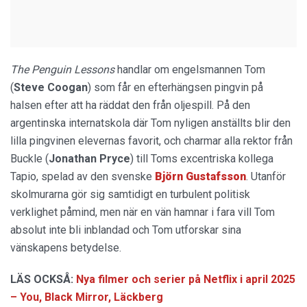
The Penguin Lessons
handlar om engelsmannen Tom
(
Steve Coogan
) som får en efterhängsen pingvin på
halsen efter att ha räddat den från oljespill. På den
argentinska internatskola där Tom nyligen anställts blir den
lilla pingvinen elevernas favorit, och charmar alla rektor från
Buckle (
Jonathan Pryce
) till Toms excentriska kollega
Tapio, spelad av den svenske
Björn
Gustafsson
. Utanför
skolmurarna gör sig samtidigt en turbulent politisk
verklighet påmind, men när en vän hamnar i fara vill Tom
absolut inte bli inblandad och Tom utforskar sina
vänskapens betydelse.
LÄS OCKSÅ:
Nya filmer och serier på Netflix i april 2025
– You, Black Mirror, Läckberg