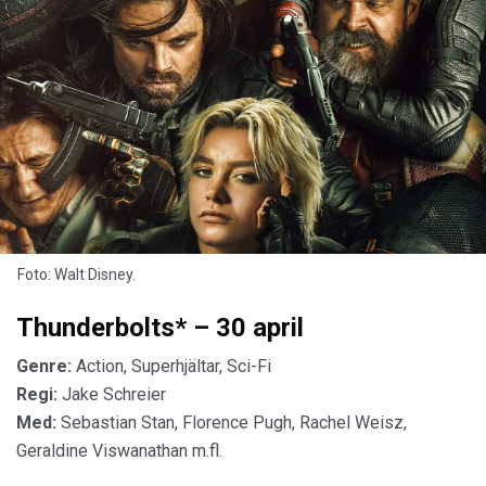
Foto: Walt Disney.
Thunderbolts* – 30 april
Genre:
Action, Superhjältar, Sci-Fi
Regi:
Jake Schreier
Med:
Sebastian Stan, Florence Pugh, Rachel Weisz,
Geraldine Viswanathan m.fl.