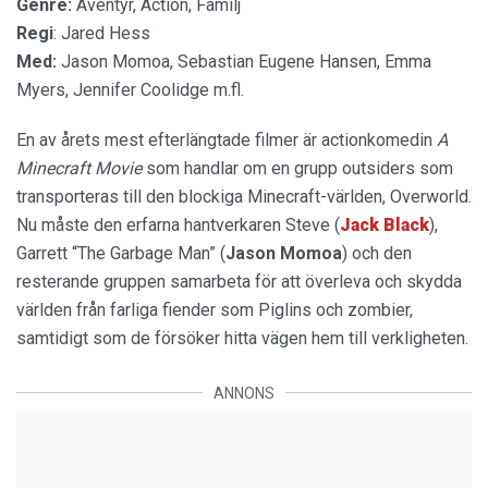
Genre:
Äventyr, Action, Familj
Regi
: Jared Hess
Med:
Jason Momoa, Sebastian Eugene Hansen, Emma
Myers, Jennifer Coolidge m.fl.
En av årets mest efterlängtade filmer är actionkomedin
A
Minecraft Movie
som handlar om en grupp outsiders som
transporteras till den blockiga Minecraft-världen, Overworld.
Nu måste den erfarna hantverkaren Steve (
Jack Black
),
Garrett “The Garbage Man” (
Jason Momoa
) och den
resterande gruppen samarbeta för att överleva och skydda
världen från farliga fiender som Piglins och zombier,
samtidigt som de försöker hitta vägen hem till verkligheten.
ANNONS