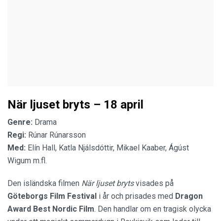
När ljuset bryts – 18 april
Genre:
Drama
Regi:
Rúnar Rúnarsson
Med:
Elín Hall, Katla Njálsdóttir, Mikael Kaaber, Ágúst
Wigum m.fl.
Den isländska filmen
När ljuset bryts
visades på
Göteborgs Film Festival
i år och prisades med
Dragon
Award Best Nordic Film
. Den handlar om en tragisk olycka