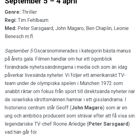
September 5 – 4 april
Genre:
Thriller
Regi:
Tim Fehlbaum
Med:
Peter Sarsgaard, John Magaro, Ben Chaplin, Leonie
Benesch m.fl.
September 5
Oscarsnominerades i kategorin bästa manus
på årets gala. Filmen handlar om hur ett ögonblick
förändrade nyhetssändningarna i media och som än idag
påverkar livesända nyheter. Vi följer ett amerikanskt TV-
team under de olympiska spelen i München 1972 som
snabbt riktar om fokus från sport till direktsända nyheter när
de israeliska idrottsmännen hamnar i ett gisslandrama. I
historiens centrum står Geoff (
John Magaro
) som är en
ung och ambitiös producent som strävar efter att få visa sin
legendariske TV-chef Roone Arledge (
Peter Sarsgaard
)
vad han går för.