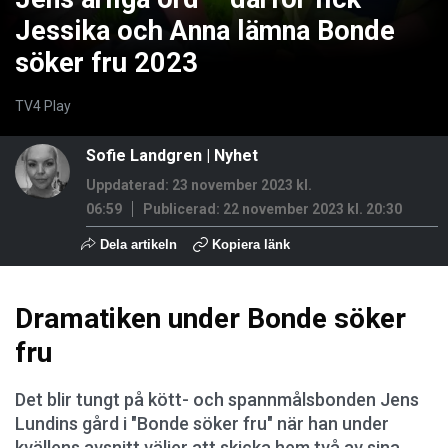
Jessika och Anna lämna Bonde
söker fru 2023
TV4 Play
Sofie Landgren
|
Nyhet
Uppdaterad: 23 november 2023 kl.
06:59
Publicerad:
22 november 2023 kl. 20:30
Dela artikeln
Kopiera länk
Dramatiken under Bonde söker
fru
Det blir tungt på kött- och spannmålsbonden Jens
Lundins gård i "Bonde söker fru" när han under
kvällens avsnitt väljer att skicka hem två av sina