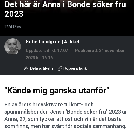
Det här är Anna i Bonde söker fru
2023
TV4 Play
Sofie Landgren
| Artikel
Uppdaterad: kl. 17:07
Publicerad:
21 november
2023 kl. 16:16
Dela artikeln
Kopiera länk
"Kände mig ganska utanför"
En av årets brevskrivare till kött- och
spannmålsbonden Jens i "Bonde söker fru" 2023 är
Anna, 27, som tycker att ost och vin är det bästa
som finns, men har svårt för sociala sammanhang.