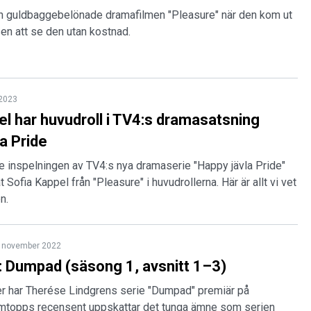
 guldbaggebelönade dramafilmen "Pleasure" när den kom ut
en att se den utan kostnad.
 2023
el har huvudroll i TV4:s dramasatsning
a Pride
e inspelningen av TV4:s nya dramaserie "Happy jävla Pride"
Sofia Kappel från "Pleasure" i huvudrollerna. Här är allt vi vet
n.
 november 2022
 Dumpad (säsong 1, avsnitt 1–3)
 har Therése Lindgrens serie "Dumpad" premiär på
lmtopps recensent uppskattar det tunga ämne som serien