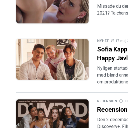
Missade du den
2021? Ta chans
NYHET
17 maj
Sofia Kapp
Happy Jävl
Nyligen startad
med bland annat 
om produktione
RECENSION
30
Recension:
Den 2 december
Discovery+. Fi