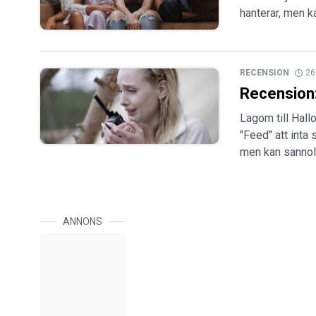
hanterar, men k
RECENSION
26
Recension
Lagom till Hal
"Feed" att inta
men kan sannolik
ANNONS