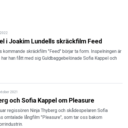
l 2022
el i Joakim Lundells skräckfilm Feed
s kommande skräckfilm "Feed" börjar ta form. Inspelningen är
u har han fått med sig Guldbaggebelönade Sofia Kappel och
ktober 2021
erg och Sofia Kappel om Pleasure
juar regissören Ninja Thyberg och skådespelaren Sofia
s omtalade långfilm "Pleasure", som tar oss bakom
rrindustrin.