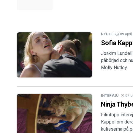
NYHET
09 apri
Sofia Kapp
Joakim Lundell
påbörjad och n
Molly Nutley.
INTERVJU
07 o
Ninja Thyb
Filmtopp interv
Kappel om dera
kulisserna på po