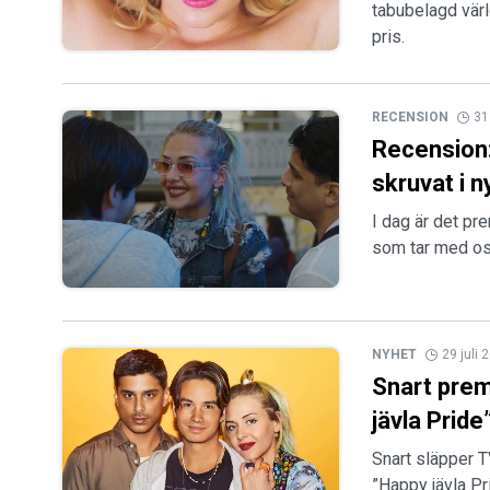
tabubelagd värl
pris.
RECENSION
31
Recension: 
skruvat i 
I dag är det pr
som tar med os
NYHET
29 juli 
Snart prem
jävla Pride
Snart släpper 
”Happy jävla Pr