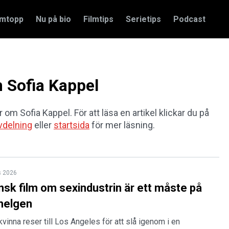
amtopp
Nu på bio
Filmtips
Serietips
Podcast
m Sofia Kappel
r om Sofia Kappel. För att läsa en artikel klickar du på
vdelning
eller
startsida
för mer läsning.
s 2026
sk film om sexindustrin är ett måste på
 helgen
vinna reser till Los Angeles för att slå igenom i en