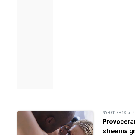
NYHET
13 juli 
Provoceran
streama gr