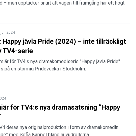
d – men upptäcker snart att vägen till framgång har ett högt
 juli 2024
Happy jävla Pride (2024) – inte tillräckligt
ny TV4-serie
emiär för TV4:s nya dramakomediserie "Happy jävla Pride"
s på en stormig Pridevecka i Stockholm.
2024
iär för TV4:s nya dramasatsning ”Happy
”
TV4 deras nya originalproduktion i form av dramakomedin
ide” med Sofia Kappel bland huvudrollerna.