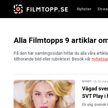
Nyheter
Stre
Alla Filmtopps 9 artiklar o
På den här samlingssidan hittar du alla våra artikla
tillhörande bild eller rubriktext. Besök vår
nyhetsa
NYHET
26 mar
Vågad sven
SVT Play i
En ung svensk k