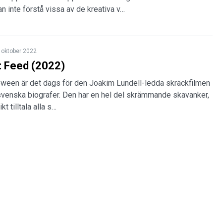
an inte förstå vissa av de kreativa v…
 oktober 2022
: Feed (2022)
loween är det dags för den Joakim Lundell-ledda skräckfilmen
 svenska biografer. Den har en hel del skrämmande skavanker,
t tilltala alla s…