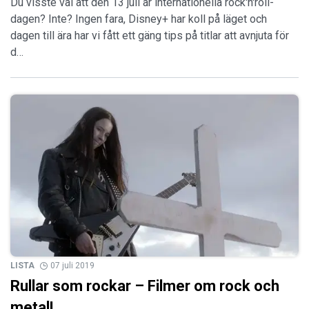
Du visste väl att den 13 juli är internationella rock'n'roll-
dagen? Inte? Ingen fara, Disney+ har koll på läget och
dagen till ära har vi fått ett gäng tips på titlar att avnjuta för
d…
LISTA
07 juli 2019
Rullar som rockar – Filmer om rock och
metal!