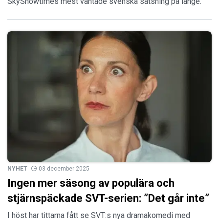
SkyShowtimes mest väntade svenska satsning på länge.
NYHET
03 december 2025
Ingen mer säsong av populära och
stjärnspäckade SVT-serien: ”Det går inte”
I höst har tittarna fått se SVT:s nya dramakomedi med