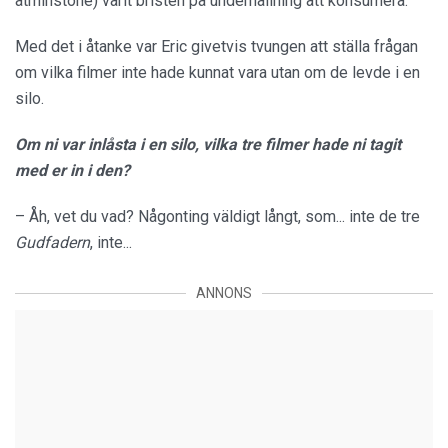
åtminstone) varit bristen på underhållning att konsumera.
Med det i åtanke var Eric givetvis tvungen att ställa frågan
om vilka filmer inte hade kunnat vara utan om de levde i en
silo.
Om ni var inlåsta i en silo, vilka tre filmer hade ni tagit
med er in i den?
– Åh, vet du vad? Någonting väldigt långt, som... inte de tre
Gudfadern
, inte...
ANNONS