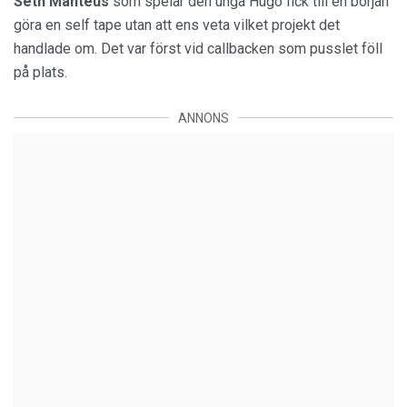
Seth Manteus
som spelar den unga Hugo fick till en början
göra en self tape utan att ens veta vilket projekt det
handlade om. Det var först vid callbacken som pusslet föll
på plats.
ANNONS