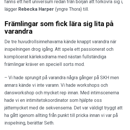
fanns ett helt universum redan från början att förkovra sig i,
lägger
Rebecka Harper
(yngre Thora) till.
Främlingar som fick lära sig lita på
varandra
De tre huvudrollsinnehavarna kände knappt varandra när
inspelningen drog igång. Att spela ett passionerat och
komplicerat kärleksdrama med nästan fullständiga
främlingar kräver en speciell sorts mod.
– Vi hade sprungit på varandra några gånger på SKH men
annars kände vi inte varann. Vi hade workshops och
dansworkshop och mycket rep innan. Med intimscenerna
hade vi en intimitetskoordinator som hjälpte oss
jättemycket med de sekvenserna. Det var väldigt tryggt att
ha gått igenom allting från punkt till pricka innan vi var på
inspelning, berättar Seth.