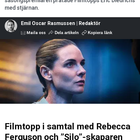
säsongspremiären pratade Filmtopps Eric Diedrichs
med stjärnan.
Emil Oscar Rasmussen | Redaktör
Maila oss
Dela artikeln
Kopiera länk
Filmtopp i samtal med Rebecca
Ferguson och ”Silo”-skaparen