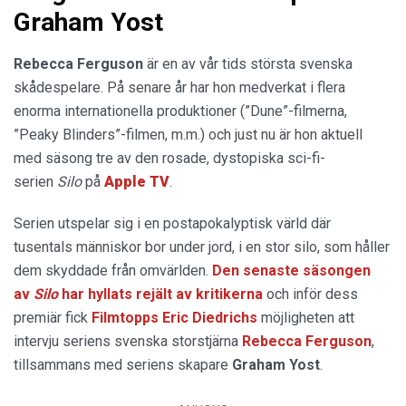
Graham Yost
Rebecca Ferguson
är en av vår tids största svenska
skådespelare. På senare år har hon medverkat i flera
enorma internationella produktioner (”Dune”-filmerna,
”Peaky Blinders”-filmen, m.m.) och just nu är hon aktuell
med säsong tre av den rosade, dystopiska sci-fi-
serien
Silo
på
Apple TV
.
Serien utspelar sig i en postapokalyptisk värld där
tusentals människor bor under jord, i en stor silo, som håller
dem skyddade från omvärlden.
Den senaste säsongen
av
Silo
har hyllats rejält av kritikerna
och inför dess
premiär fick
Filmtopps Eric Diedrichs
möjligheten att
intervju seriens svenska storstjärna
Rebecca Ferguson
,
tillsammans med seriens skapare
Graham Yost
.