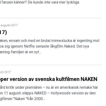
ad fansen känner? De kunde inte vara mer lyckliga.
 augusti 2017
17)
naken, ensam och med en brutal minneslucka är ingenting mot
pa sig igenom Netflix senaste långfilm Naked. Det nya
reaming-familjen är en nyt…
sti 2017
äpper version av svenska kultfilmen NAKEN
rd kritik under premiären – nu är en amerikansk remake här
en 11 augusti släpps NAKED – Hollywoods version av den
ngfilmen "Naken "från 2000…