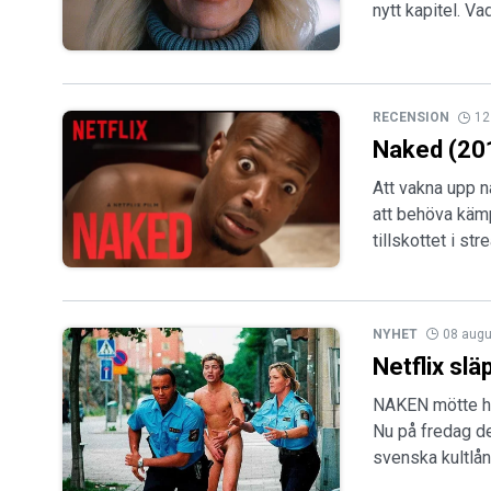
nytt kapitel. V
RECENSION
12
Naked (20
Att vakna upp 
att behöva käm
tillskottet i st
NYHET
08 augu
Netflix sl
NAKEN mötte hå
Nu på fredag d
svenska kultlå