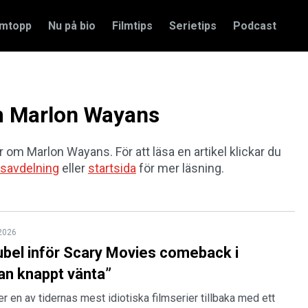
amtopp
Nu på bio
Filmtips
Serietips
Podcast
om Marlon Wayans
ar om Marlon Wayans. För att läsa en artikel klickar du
savdelning
eller
startsida
för mer läsning.
 2026
jubel inför Scary Movies comeback i
an knappt vänta”
 en av tidernas mest idiotiska filmserier tillbaka med ett