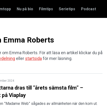
amtopp
Nu på bio
Filmtips
Serietips
Podcast
 om Emma Roberts
ar om Emma Roberts. För att läsa en artikel klickar du på
vdelning
eller
startsida
för mer läsning.
ember 2024
tarna dras till ”årets sämsta film” –
 på Viaplay
men ”Madame Web” sågades av allmänheten när den kom ut.