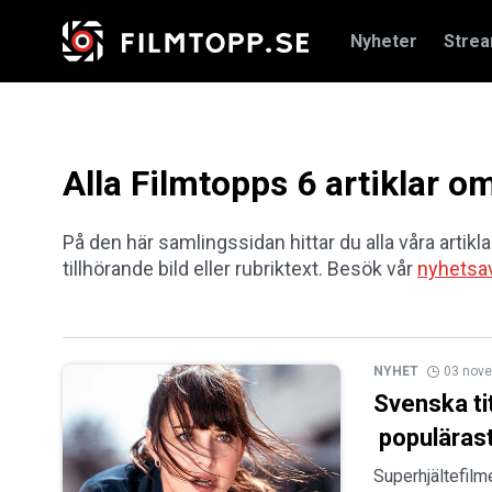
Nyheter
Stre
Alla Filmtopps 6 artiklar
På den här samlingssidan hittar du alla våra artikl
tillhörande bild eller rubriktext. Besök vår
nyhetsa
NYHET
03 nov
Svenska tit
populärast
Superhjältefil