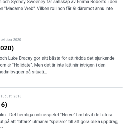
 och Sydney Sweeney får sällskap av Emma Roberts i den
n "Madame Web". Vilken roll hon får är däremot ännu inte
 oktober 2020
2020)
h Luke Bracey gör sitt bästa för att rädda det sjunkande
som är "Holidate". Men det är inte lätt när intrigen i den
edin bygger på situati…
 augusti 2016
16)
ilm Det hemliga onlinespelet "Nerve" har blivit det stora
ut på att "tittare" utmanar "spelare" till att göra olika uppdrag;