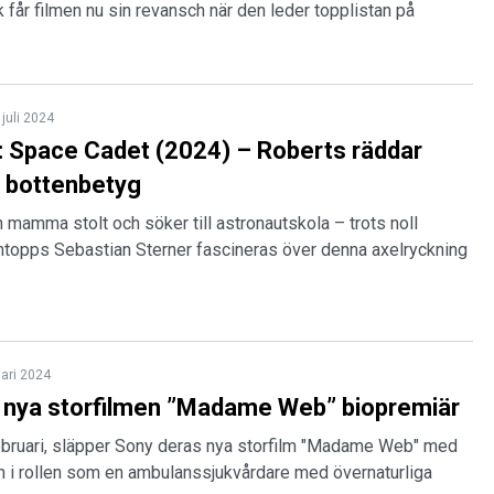
får filmen nu sin revansch när den leder topplistan på
 juli 2024
 Space Cadet (2024) – Roberts räddar
n bottenbetyg
in mamma stolt och söker till astronautskola – trots noll
lmtopps Sebastian Sterner fascineras över denna axelryckning
uari 2024
 nya storfilmen ”Madame Web” biopremiär
februari, släpper Sony deras nya storfilm "Madame Web" med
 i rollen som en ambulanssjukvårdare med övernaturliga