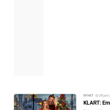
NYHET
28 juni
KLART: Em