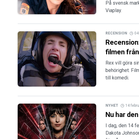
På svensk mark 
Viaplay.
RECENSION
04
Recension:
filmen frå
Rex vill göra s
behörighet. Fi
till komedi.
NYHET
14 febr
Nu har den
I dag, den 14 
Dakota Johnson