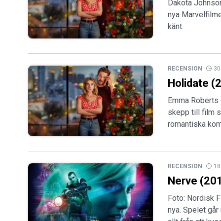
Dakota Johnson
nya Marvelfilme
känt.
RECENSION
30
Holidate (
Emma Roberts oc
skepp till film 
romantiska kom
RECENSION
18
Nerve (20
Foto: Nordisk F
nya. Spelet går 