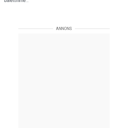
balettfilme…
ANNONS