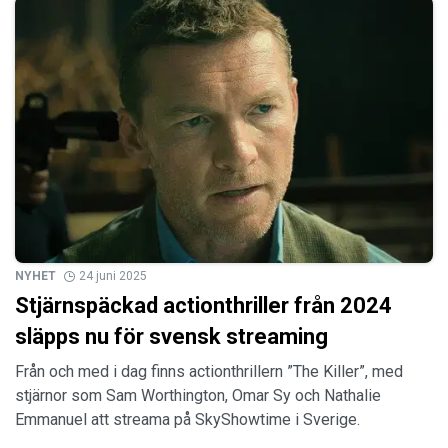
NYHET
24 juni 2025
Stjärnspäckad actionthriller från 2024
släpps nu för svensk streaming
Från och med i dag finns actionthrillern ”The Killer”, med
stjärnor som Sam Worthington, Omar Sy och Nathalie
Emmanuel att streama på SkyShowtime i Sverige.