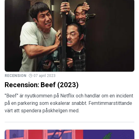
RECENSION
07 april 2023
Recension: Beef (2023)
"Beef" är nyutkommen på Netflix och handlar om en incident
på en parkering som eskalerar snabbt. Femtimmarstittande
värt att spendera påskhelgen med.