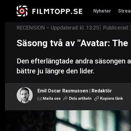
Nyheter
Stre
RECENSION
–
Uppdaterad: kl. 13:25
Publicerad:
Säsong två av ”Avatar: The 
Den efterlängtade andra säsongen av ”
bättre ju längre den lider.
Emil Oscar Rasmussen | Redaktör
Maila oss
Dela artikeln
Kopiera länk