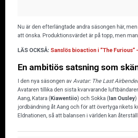
Nu är den efterlängtade andra säsongen här, me
att önska. Produktionsvärdet är på topp, men manus
LÄS OCKSÅ:
Sanslös bioaction i ”The Furious” 
En ambitiös satsning som skäm
I den nya säsongen av
Avatar: The Last Airbende
Avataren tillika den sista kvarvarande luftbändare
Aang, Katara (
Kiawentiio
) och Sokka (
Ian Ousley
)
jordbändning åt Aang och för att övertyga rikets k
Eldnationen, så att balansen i världen kan återställ