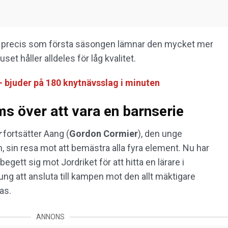
n precis som första säsongen lämnar den mycket mer
et håller alldeles för låg kvalitet.
– bjuder på 180 knytnävsslag i minuten
s över att vara en barnserie
r
fortsätter Aang (
Gordon Cormier
), den unge
n, sin resa mot att bemästra alla fyra element. Nu har
 begett sig mot Jordriket för att hitta en lärare i
ung att ansluta till kampen mot den allt mäktigare
as.
ANNONS