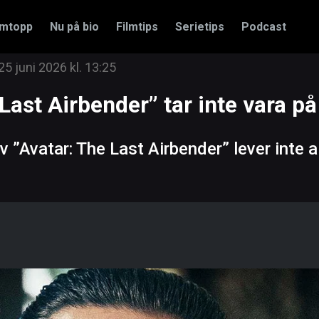
amtopp
Nu på bio
Filmtips
Serietips
Podcast
25 juni 2026 kl. 13:25
Last Airbender” tar inte vara på
Avatar: The Last Airbender” lever inte all