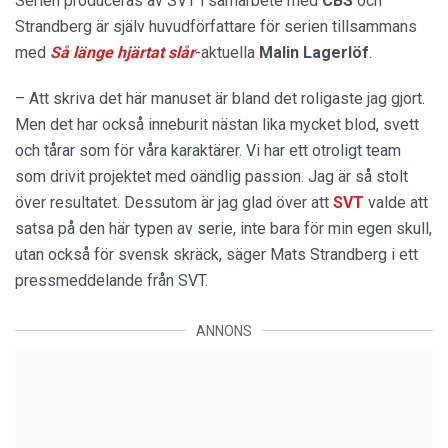
Serien produceras av SVT i samarbete med
CBS
och
Strandberg är själv huvudförfattare för serien tillsammans
med
Så länge hjärtat slår
-aktuella
Malin Lagerlöf
.
– Att skriva det här manuset är bland det roligaste jag gjort.
Men det har också inneburit nästan lika mycket blod, svett
och tårar som för våra karaktärer. Vi har ett otroligt team
som drivit projektet med oändlig passion. Jag är så stolt
över resultatet. Dessutom är jag glad över att
SVT
valde att
satsa på den här typen av serie, inte bara för min egen skull,
utan också för svensk skräck, säger Mats Strandberg i ett
pressmeddelande från SVT.
ANNONS