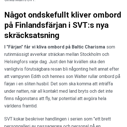
Något ondskefullt kliver ombord
på Finlandsfärjan i SVT:s nya
skräcksatsning
I "Färjan" får vi kliva ombord på Baltic Charisma
som
rutinmässigt avverkar sträckan mellan Stockholm och
Helsingfors varje dag. Just den här kvällen ska den
vanligtvis förutsägbara resan bli någonting helt annat efter
att vampyren Edith och hennes son Walter rullar ombord på
färjan i en sliten husbil. Det som ska komma att inträffa
under natten, när all kontakt med land bryts och det inte
finns någonstans att fly, har potential att avgöra hela
världens framtid.
SVT kokar beskriver handlingen i serien som "ett brett
persongalleri av passagerare och personal på en