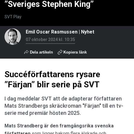
”Sveriges Stephen King”
SVT Play
Emil Oscar Rasmussen
|
Nyhet
07 oktober 2024 kl. 10:35
Dela artikeln
Kopiera länk
Succéförfattarens rysare
”Färjan” blir serie på SVT
I dag meddelar SVT att de adapterar författaren
Mats Strandbergs skräckroman "Färjan" till en tv-
serie med premiär hösten 2025.
Mats Strandberg är den framgångsrika svenska
författaren
som ligger bakom flera älskade och