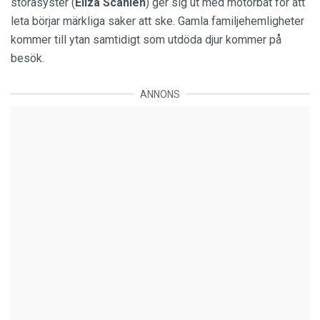
storasyster (
Eliza Scanlen
) ger sig ut med motorbåt för att
leta börjar märkliga saker att ske. Gamla familjehemligheter
kommer till ytan samtidigt som utdöda djur kommer på
besök.
ANNONS