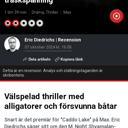
träskspänning
1 tim 39 min
Drama, Thriller
Max
Eric Diedrichs
|
Recension
07 oktober 2024 kl. 16:05
Dela artikeln
Kopiera länk
Detta är en recension. Analys och ställningstaganden är
skribentens.
Välspelad thriller med
alligatorer och försvunna båtar
Snart är det premiär för "Caddo Lake" på Max. Eric
Diedrichs säger sitt om den M. Night Shyamalan-