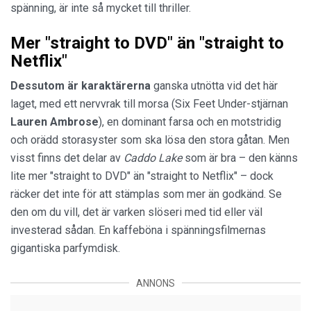
spänning, är inte så mycket till thriller.
Mer "straight to DVD" än "straight to
Netflix"
Dessutom är karaktärerna
ganska utnötta vid det här
laget, med ett nervvrak till morsa (Six Feet Under-stjärnan
Lauren Ambrose
), en dominant farsa och en motstridig
och orädd storasyster som ska lösa den stora gåtan. Men
visst finns det delar av
Caddo Lake
som är bra – den känns
lite mer "straight to DVD" än "straight to Netflix" – dock
räcker det inte för att stämplas som mer än godkänd. Se
den om du vill, det är varken slöseri med tid eller väl
investerad sådan. En kaffeböna i spänningsfilmernas
gigantiska parfymdisk.
ANNONS