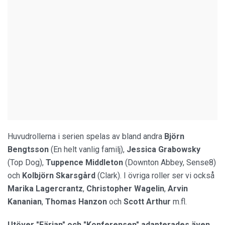
Huvudrollerna i serien spelas av bland andra
Björn
Bengtsson
(En helt vanlig familj),
Jessica Grabowsky
(Top Dog),
Tuppence Middleton
(Downton Abbey, Sense8)
och
Kolbjörn Skarsgård
(Clark). I övriga roller ser vi också
Marika Lagercrantz
,
Christopher Wagelin
,
Arvin
Kananian
,
Thomas Hanzon
och
Scott Arthur
m.fl.
Utöver "Färjan" och "Konferensen" adapterades även