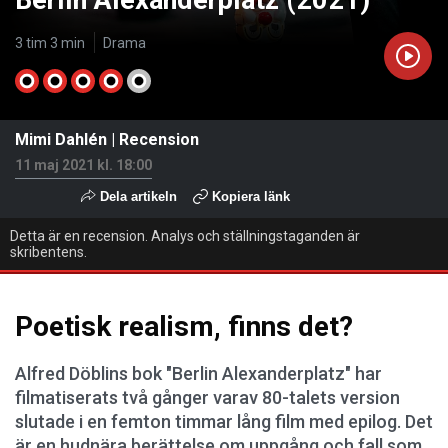
Berlin Alexanderplatz (2021)
3 tim 3 min
Drama
Mimi Dahlén
|
Recension
11 maj 2021 kl. 18:00
Dela artikeln
Kopiera länk
Detta är en recension. Analys och ställningstaganden är
skribentens.
Poetisk realism, finns det?
Alfred Döblins bok "Berlin Alexanderplatz" har
filmatiserats två gånger varav 80-talets version
slutade i en femton timmar lång film med epilog. Det
är en hudnära berättelse om uppgång och fall som