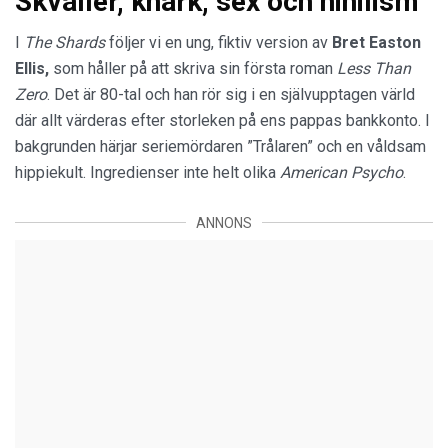
Skvaller, knark, sex och nihilism
I
The Shards
följer vi en ung, fiktiv version av
Bret Easton
Ellis,
som håller på att skriva sin första roman
Less Than
Zero
. Det är 80-tal och han rör sig i en självupptagen värld
där allt värderas efter storleken på ens pappas bankkonto. I
bakgrunden härjar seriemördaren ”Trålaren” och en våldsam
hippiekult. Ingredienser inte helt olika
American Psycho
.
ANNONS