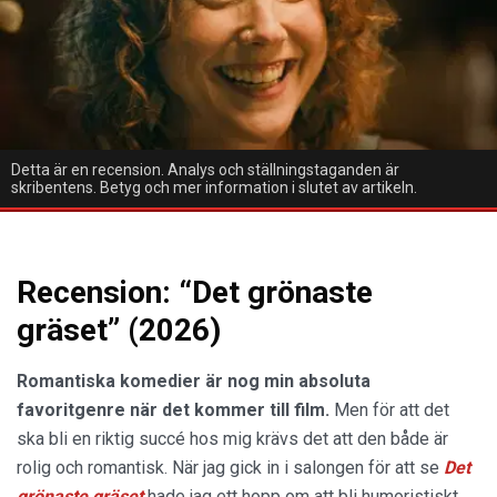
Detta är en recension. Analys och ställningstaganden är
skribentens. Betyg och mer information i slutet av artikeln.
Recension: “Det grönaste
gräset” (2026)
Romantiska komedier är nog min absoluta
favoritgenre när det kommer till film.
Men för att det
ska bli en riktig succé hos mig krävs det att den både är
rolig och romantisk. När jag gick in i salongen för att se
Det
grönaste gräset
hade jag ett hopp om att bli humoristiskt