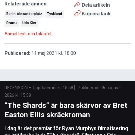
Relaterade ämnen:
Dela artikeln
Kopiera länk
Berlin Alexanderplatz
Tyskland
Drama
Udo Kier
Anmäl text- och faktafel
Publicerad:
11 maj 2021 kl. 18:00
RECENSION
–
Uppdaterad: kl. 15:58
Publicerad:
06 augusti
2026 kl. 15:58
”The Shards” är bara skärvor av Bret
Easton Ellis skräckroman
I dag är det premiär för Ryan Murphys filmatisering