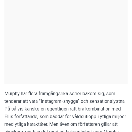
Murphy har flera framgångsrika serier bakom sig, som
tenderar att vara ”Instagram-snygga” och sensationslystna.
På så vis kanske en egentligen rätt bra kombination med
Ellis författande, som bäddar för våldsutlopp i ytliga miljöer
med ytliga karaktärer. Men även om författaren gillar att
chockera, gör han det med en finkänslighet som Murphy