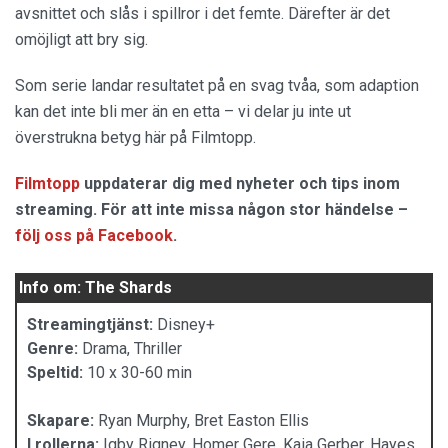
avsnittet och slås i spillror i det femte. Därefter är det
omöjligt att bry sig.
Som serie landar resultatet på en svag tvåa, som adaption
kan det inte bli mer än en etta – vi delar ju inte ut
överstrukna betyg här på Filmtopp.
Filmtopp
uppdaterar dig med nyheter och tips inom
streaming. För att inte missa någon stor händelse –
följ oss på Facebook
.
Info om: The Shards
Streamingtjänst:
Disney+
Genre:
Drama, Thriller
Speltid:
10 x 30-60 min
Skapare:
Ryan Murphy, Bret Easton Ellis
I rollerna:
Igby Rigney, Homer Gere, Kaia Gerber, Hayes