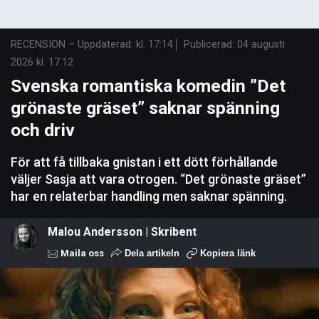
RECENSION
–
Uppdaterad: kl. 17:14
Publicerad:
04 augusti
2026 kl. 17:12
Svenska romantiska komedin ”Det
grönaste gräset” saknar spänning
och driv
För att få tillbaka gnistan i ett dött förhållande
väljer Sasja att vara otrogen. “Det grönaste gräset”
har en relaterbar handling men saknar spänning.
Malou Andersson | Skribent
Maila oss
Dela artikeln
Kopiera länk