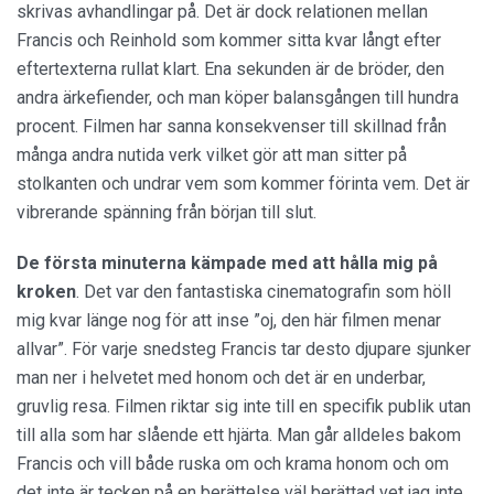
skrivas avhandlingar på. Det är dock relationen mellan
Francis och Reinhold som kommer sitta kvar långt efter
eftertexterna rullat klart. Ena sekunden är de bröder, den
andra ärkefiender, och man köper balansgången till hundra
procent. Filmen har sanna konsekvenser till skillnad från
många andra nutida verk vilket gör att man sitter på
stolkanten och undrar vem som kommer förinta vem. Det är
vibrerande spänning från början till slut.
De första minuterna kämpade med att hålla mig på
kroken
. Det var den fantastiska cinematografin som höll
mig kvar länge nog för att inse ”oj, den här filmen menar
allvar”. För varje snedsteg Francis tar desto djupare sjunker
man ner i helvetet med honom och det är en underbar,
gruvlig resa. Filmen riktar sig inte till en specifik publik utan
till alla som har slående ett hjärta. Man går alldeles bakom
Francis och vill både ruska om och krama honom och om
det inte är tecken på en berättelse väl berättad vet jag inte