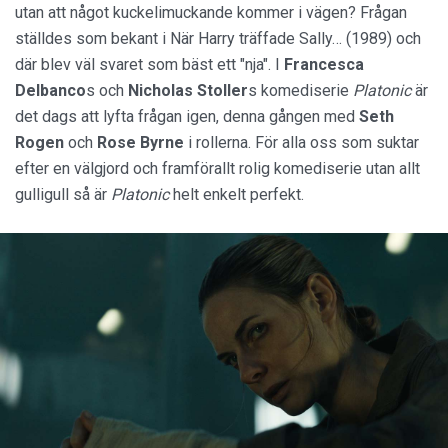
utan att något kuckelimuckande kommer i vägen? Frågan
ställdes som bekant i När Harry träffade Sally… (1989) och
där blev väl svaret som bäst ett "nja". I
Francesca
Delbanco
s och
Nicholas Stoller
s komediserie
Platonic
är
det dags att lyfta frågan igen, denna gången med
Seth
Rogen
och
Rose Byrne
i rollerna. För alla oss som suktar
efter en välgjord och framförallt rolig komediserie utan allt
gulligull så är
Platonic
helt enkelt perfekt.