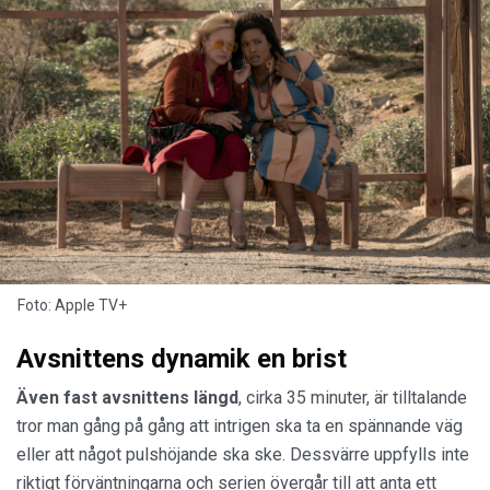
Foto: Apple TV+
Avsnittens dynamik en brist
Även fast avsnittens längd
, cirka 35 minuter, är tilltalande
tror man gång på gång att intrigen ska ta en spännande väg
eller att något pulshöjande ska ske. Dessvärre uppfylls inte
riktigt förväntningarna och serien övergår till att anta ett