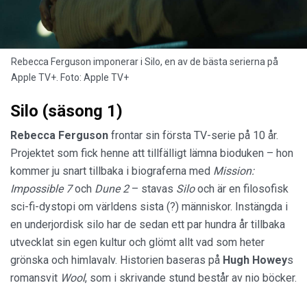
Rebecca Ferguson imponerar i Silo, en av de bästa serierna på
Apple TV+. Foto: Apple TV+
Silo (säsong 1)
Rebecca Ferguson
frontar sin första TV-serie på 10 år.
Projektet som fick henne att tillfälligt lämna bioduken – hon
kommer ju snart tillbaka i biograferna med
Mission:
Impossible 7
och
Dune 2
– stavas
Silo
och är en filosofisk
sci-fi-dystopi om världens sista (?) människor. Instängda i
en underjordisk silo har de sedan ett par hundra år tillbaka
utvecklat sin egen kultur och glömt allt vad som heter
grönska och himlavalv. Historien baseras på
Hugh Howey
s
romansvit
Wool
, som i skrivande stund består av nio böcker.