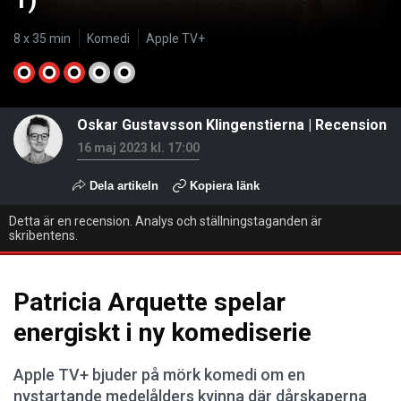
1)
8 x 35 min
Komedi
Apple TV+
Oskar Gustavsson Klingenstierna
|
Recension
16 maj 2023 kl. 17:00
Dela artikeln
Kopiera länk
Detta är en recension. Analys och ställningstaganden är
skribentens.
Patricia Arquette spelar
energiskt i ny komediserie
Apple TV+ bjuder på mörk komedi om en
nystartande medelålders kvinna där dårskaperna