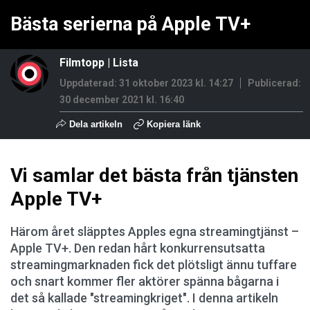
Bästa serierna på Apple TV+
Filmtopp
|
Lista
Uppdaterad: 31 oktober 2023 kl. 14:27
Publicerad:
30 december 2021 kl. 16:40
Dela artikeln
Kopiera länk
Vi samlar det bästa från tjänsten
Apple TV+
Härom året släpptes Apples egna streamingtjänst –
Apple TV+. Den redan hårt konkurrensutsatta
streamingmarknaden fick det plötsligt ännu tuffare
och snart kommer fler aktörer spänna bågarna i
det så kallade "streamingkriget". I denna artikeln