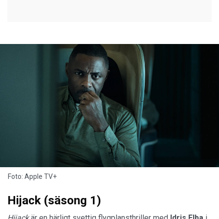
Foto: Apple TV+
Hijack (säsong 1)
Hijack
är en härligt svettig flygplansthriller med
Idris Elba
i