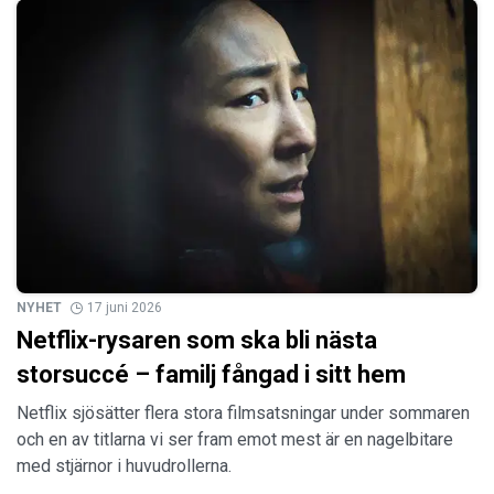
NYHET
17 juni 2026
Netflix-rysaren som ska bli nästa
storsuccé – familj fångad i sitt hem
Netflix sjösätter flera stora filmsatsningar under sommaren
och en av titlarna vi ser fram emot mest är en nagelbitare
med stjärnor i huvudrollerna.