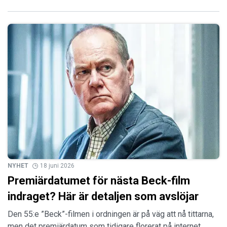
NYHET
18 juni 2026
Premiärdatumet för nästa Beck-film
indraget? Här är detaljen som avslöjar
Den 55:e ”Beck”-filmen i ordningen är på väg att nå tittarna,
men det premiärdatum som tidigare florerat på internet