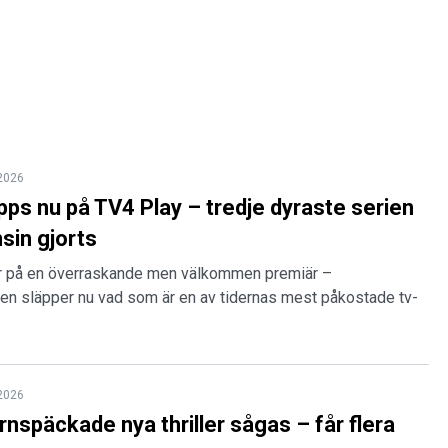
 2026
äpps nu på TV4 Play – tredje dyraste serien
sin gjorts
r på en överraskande men välkommen premiär –
ten släpper nu vad som är en av tidernas mest påkostade tv-
 2026
ärnspäckade nya thriller sågas – får flera