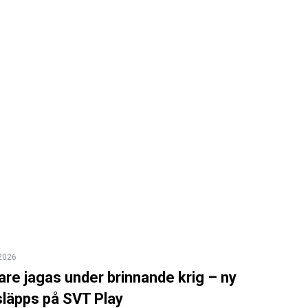
 2026
re jagas under brinnande krig – ny
släpps på SVT Play