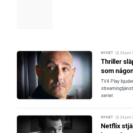
NYHET
24 juni
Thriller sl
som någon
TV4 Play bjude
streamingtjäns
serier.
NYHET
24 juni
Netflix stj