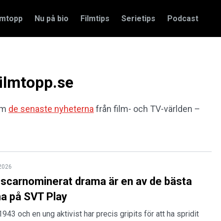
amtopp
Nu på bio
Filmtips
Serietips
Podcast
ilmtopp.se
 om
de senaste nyheterna
från film- och TV-världen –
 2026
scarnominerat drama är en av de bästa
na på SVT Play
1943 och en ung aktivist har precis gripits för att ha spridit