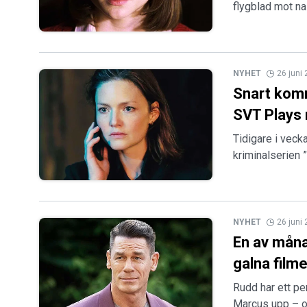
flygblad mot na
NYHET
26 juni
Snart komm
SVT Plays 
Tidigare i veck
kriminalserien 
NYHET
26 juni
En av måna
galna film
Rudd har ett pe
Marcus upp – o