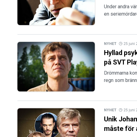
Under andra vär
en seriemördare
NYHET
25 juni
Hyllad psy
på SVT Pla
Drömmarna komme
regn som bränne
NYHET
25 juni
Unik Johan 
måste för 