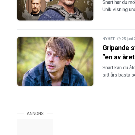
Snart har du möj
Unik visning un
NYHET
25 juni
Gripande s
”en av åre
Snart kan du åt
sitt års bästa s
ANNONS