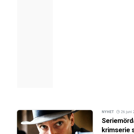
NYHET
26 juni
Seriemörda
krimserie 