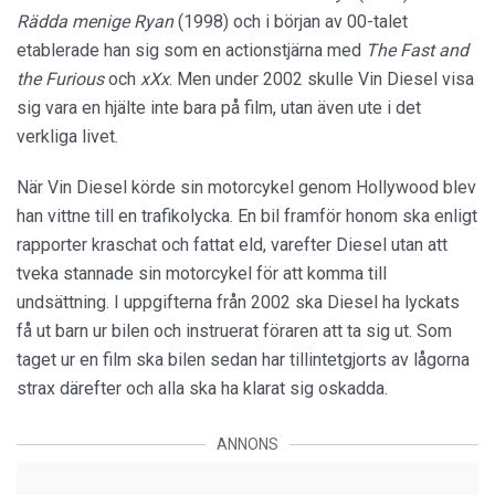
Rädda menige Ryan
(1998) och i början av 00-talet
etablerade han sig som en actionstjärna med
The Fast and
the Furious
och
xXx
. Men under 2002 skulle Vin Diesel visa
sig vara en hjälte inte bara på film, utan även ute i det
verkliga livet.
När Vin Diesel körde sin motorcykel genom Hollywood blev
han vittne till en trafikolycka. En bil framför honom ska enligt
rapporter kraschat och fattat eld, varefter Diesel utan att
tveka stannade sin motorcykel för att komma till
undsättning. I uppgifterna från 2002 ska Diesel ha lyckats
få ut barn ur bilen och instruerat föraren att ta sig ut. Som
taget ur en film ska bilen sedan har tillintetgjorts av lågorna
strax därefter och alla ska ha klarat sig oskadda.
ANNONS