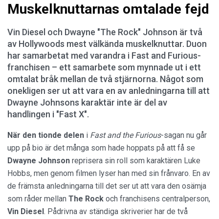
Muskelknuttarnas omtalade fejd
Vin Diesel och Dwayne "The Rock" Johnson är två
av Hollywoods mest välkända muskelknuttar. Duon
har samarbetat med varandra i Fast and Furious-
franchisen – ett samarbete som mynnade ut i ett
omtalat bråk mellan de två stjärnorna. Något som
onekligen ser ut att vara en av anledningarna till att
Dwayne Johnsons karaktär inte är del av
handlingen i "Fast X".
När den tionde delen
i
Fast and the Furious
-sagan nu går
upp på bio är det många som hade hoppats på att få se
Dwayne Johnson
reprisera sin roll som karaktären Luke
Hobbs, men genom filmen lyser han med sin frånvaro. En av
de främsta anledningarna till det ser ut att vara den osämja
som råder mellan
The Rock
och franchisens centralperson,
Vin Diesel
. Pådrivna av ständiga skriverier har de två