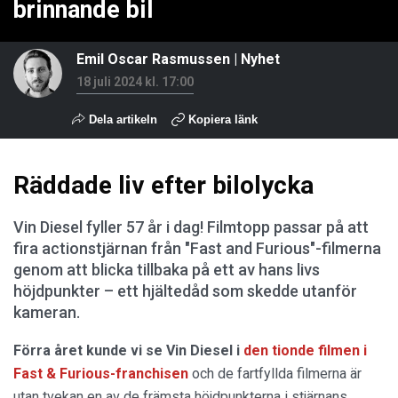
brinnande bil
Emil Oscar Rasmussen
|
Nyhet
18 juli 2024 kl. 17:00
Dela artikeln
Kopiera länk
Räddade liv efter bilolycka
Vin Diesel fyller 57 år i dag! Filmtopp passar på att
fira actionstjärnan från "Fast and Furious"-filmerna
genom att blicka tillbaka på ett av hans livs
höjdpunkter – ett hjältedåd som skedde utanför
kameran.
Förra året kunde vi se Vin Diesel i
den tionde filmen i
Fast & Furious-franchisen
och de fartfyllda filmerna är
utan tvekan en av de främsta höjdpunkterna i stjärnans