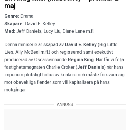
maj
Genre:
Drama
Skapare:
David E. Kelley
Med:
Jeff Daniels, Lucy Liu, Diane Lane m.fl.
Denna miniserie är skapad av
David E. Kelley
(Big Little
Lies, Ally McBeal m.fl.) och regisserad samt exekutivt
producerad av Oscarsvinnande
Regina King
. Här får vi följa
fastighetsmagnaten Charlie Croker (
Jeff Daniels
) när hans
imperium plötsligt hotas av konkurs och måste försvara sig
mot obevekliga fiender som vill kapitalisera på hans
motgångar.
ANNONS