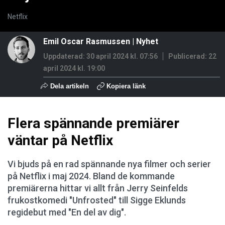
Netflix
Emil Oscar Rasmussen
|
Nyhet
Uppdaterad: 30 april 2024 kl. 07:56
Publicerad:
22
april 2024 kl. 19:00
Dela artikeln
Kopiera länk
Flera spännande premiärer
väntar på Netflix
Vi bjuds på en rad spännande nya filmer och serier
på Netflix i maj 2024. Bland de kommande
premiärerna hittar vi allt från Jerry Seinfelds
frukostkomedi "Unfrosted" till Sigge Eklunds
regidebut med "En del av dig".