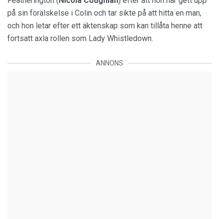
Featherington (
Nicola Coughlan
) efter att hon har gett upp
på sin förälskelse i Colin och tar sikte på att hitta en man,
och hon letar efter ett äktenskap som kan tillåta henne att
fortsatt axla rollen som Lady Whistledown.
ANNONS