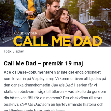
Foto: Viaplay.
Call Me Dad – premiär 19 maj
Ace of Base-dokumentären
är inte det enda originalet
som kliver in på Viaplay i maj. Vi kommer även att bjudas på
den danska dramakomedin
Call Me Dad
. I serien får vi
ställs en obekväm fråga till tittaren – vad skulle du göra om
din bästa vän föll för din mamma? Det obekväma till trots
beskrivs
Call Me Dad
som en hjärtevärmande historia och
en känslomässig berg-och-dalbana.