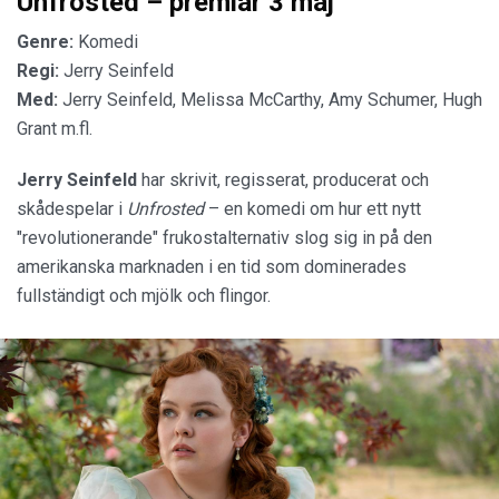
Unfrosted – premiär 3 maj
Genre:
Komedi
Regi:
Jerry Seinfeld
Med:
Jerry Seinfeld, Melissa McCarthy, Amy Schumer, Hugh
Grant m.fl.
Jerry Seinfeld
har skrivit, regisserat, producerat och
skådespelar i
Unfrosted
– en komedi om hur ett nytt
"revolutionerande" frukostalternativ slog sig in på den
amerikanska marknaden i en tid som dominerades
fullständigt och mjölk och flingor.