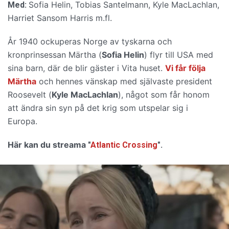
Sofia Helin,
Tobias Santelmann, Kyle MacLachlan,
Med:
Harriet Sansom Harris m.fl.
År 1940 ockuperas Norge av tyskarna och
kronprinsessan Märtha (
Sofia Helin
)
flyr till USA med
sina barn, där de blir gäster i Vita huset.
Vi får följa
Märtha
och hennes vänskap med självaste president
Roosevelt (
Kyle MacLachlan
)
, något som får honom
att ändra sin syn på det krig som utspelar sig i
Europa.
Här kan du streama
"
Atlantic Crossing
".