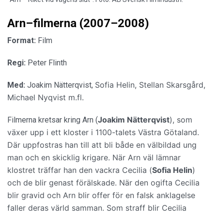
Arn–filmerna (2007–2008)
Format:
Film
Regi:
Peter Flinth
Sofia Helin,
Stellan Skarsgård,
Med:
Joakim Nätterqvist,
Michael Nyqvist m.fl.
Joakim Nätterqvist
)
, som
Filmerna kretsar kring Arn (
växer upp i ett kloster i 1100-talets Västra Götaland.
Där uppfostras han till att bli både en
välbildad ung
man och en
skicklig krigare. När Arn väl lämnar
klostret träffar han den vackra Cecilia (
Sofia Helin
)
och de blir genast förälskade. När den ogifta Cecilia
blir gravid och Arn blir offer för en falsk anklagelse
faller deras värld samman.
Som straff blir Cecilia