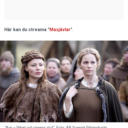
Här kan du streama "
Masjävlar
"
.
"Arn – Riket vid vägens slut". Foto: AB Svensk Filmindustri.