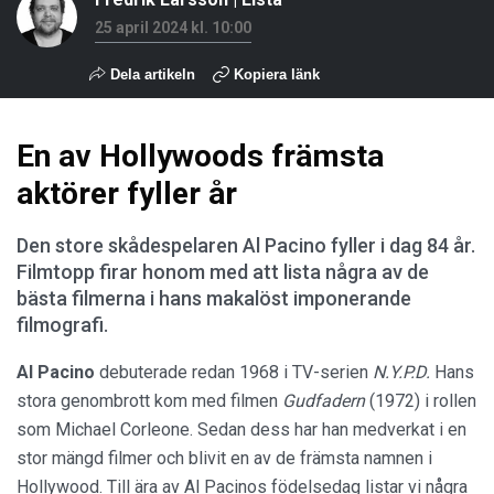
25 april 2024 kl. 10:00
Dela artikeln
Kopiera länk
En av Hollywoods främsta
aktörer fyller år
Den store skådespelaren Al Pacino fyller i dag 84 år.
Filmtopp firar honom med att lista några av de
bästa filmerna i hans makalöst imponerande
filmografi.
Al Pacino
debuterade redan 1968 i TV-serien
N.Y.P.D.
Hans
stora genombrott kom med filmen
Gudfadern
(1972) i rollen
som Michael Corleone. Sedan dess har han medverkat i en
stor mängd filmer och blivit en av de främsta namnen i
Hollywood. Till ära av Al Pacinos födelsedag listar vi några