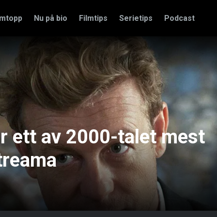
amtopp
Nu på bio
Filmtips
Serietips
Podcast
 ett av 2000-talet mest
streama