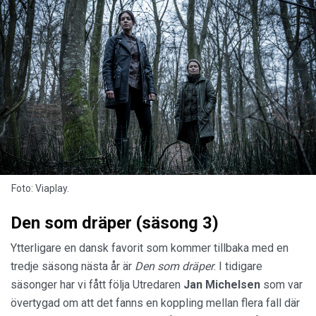
Foto: Viaplay.
Den som dräper (säsong 3)
Ytterligare en dansk favorit som kommer tillbaka med en
tredje säsong nästa år är
Den som dräper
. I tidigare
säsonger har vi fått följa Utredaren
Jan
Michelsen
som var
övertygad om att det fanns en koppling mellan flera fall där