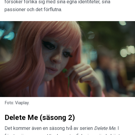
försöker förlika sig med sina egna identiteter, sina
passioner och det förflutna.
Foto: Viaplay.
Delete Me (säsong 2)
Det kommer även en säsong två av serien
Delete Me.
I