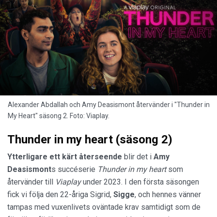
Alexander Abdallah och Amy Deasismont återvänder i "Thunder in
My Heart" säsong 2. Foto: Viaplay.
Thunder in my heart (säsong 2)
Ytterligare ett kärt återseende
blir det i
Amy
Deasismont
s succéserie
Thunder in my heart
som
återvänder till
Viaplay
under 2023. I den första säsongen
fick vi följa den 22-åriga Sigrid,
Sigge
, och hennes vänner
tampas med vuxenlivets oväntade krav samtidigt som de