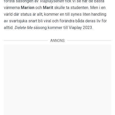
första säsongen av
Viaplayserien
fick vi se när de bästa
vännerna
Marion
och
Marit
skulle ta studenten. Men i en
värld där status är allt, kommer en till synes liten handling
av svartsjuka snart bli viral och förändra båda deras liv för
alltid.
Delete Me
säsong kommer till Viaplay 2023.
ANNONS