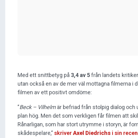
Med ett snittbetyg på
3,4 av 5
från landets kritike
utan också en av de mer väl mottagna filmerna i 
filmen av ett positivt omdöme:
”
Beck – Vilhelm
är befriad från stolpig dialog och 
plan hög. Men det som verkligen får filmen att sk
Rånarligan, som har stort utrymme i storyn, är f
skådespelare,”
skriver
Axel Diedrichs
i sin rece