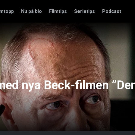
amtopp
Nu på bio
Filmtips
Serietips
Podcast
r med nya Beck-filmen ”De