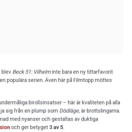
r blev
Beck 51: Vilhelm
inte bara en ny tittarfavorit
den populära serien. Även här på Filmtopp möttes
undermåliga birollsinsatser – här är kvaliteten på alla
ilja sig från en plump som
Dödläge,
är brottslingarna.
ormad med nyanser och gestaltas av duktiga
nsion
och ger betyget
3 av 5
.