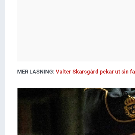
MER LÄSNING:
Valter Skarsgård pekar ut sin fa