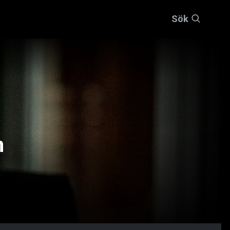
Sök
n