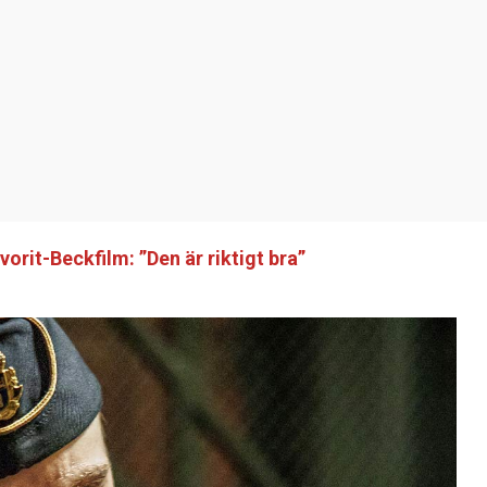
vorit-Beckfilm: ”Den är riktigt bra”