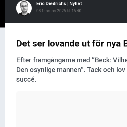
Eric Diedrichs
|
Nyhet
08 februari 2025 kl. 15:40
Det ser lovande ut för nya
Efter framgångarna med ”Beck: Vilhe
Den osynlige mannen”. Tack och lov ä
succé.