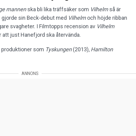
ige mannen
ska bli lika träffsäker som
Vilhelm
så är
an gjorde sin Beck-debut med
Vilhelm
och höjde ribban
digare svagheter. I Filmtopps recension av
Vilhelm
 att just Hanefjord ska återvända.
a produktioner som
Tyskungen
(2013),
Hamilton
ANNONS